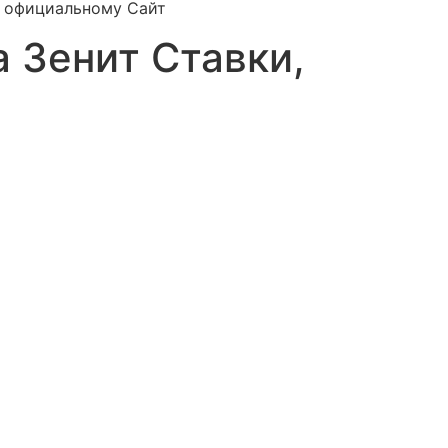
ы, официальному Сайт
а Зенит Ставки,