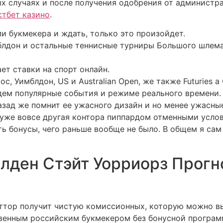
ых случаях и после получения одобрения от админист
стбет казино
.
и букмекера и ждать, только это произойдет.
блдон и остальные теннисные турниры Большого шлема
ет ставки на спорт онлайн.
, Уимблдон, US и Australian Open, же также Futuries а C
дем популярные события и режиме реального времени.
назад же помнит ее ужасного дизайн и но менее ужасны
о уже вовсе другая контора пиппардом отменными услов
ать бонусы, чего раньше вообще не было. В общем я сам
олден Стэйт Уорриорз Прогн
еттор получит чистую комиссионных, которую можно в
ственным российским букмекером без бонусной програм