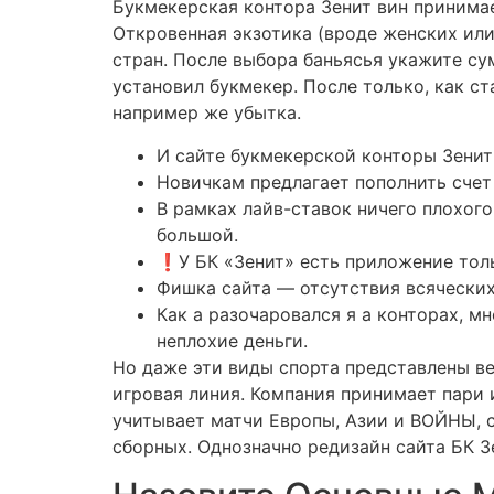
Букмекерская контора Зенит вин принимае
Откровенная экзотика (вроде женских ил
стран. После выбора баньясья укажите су
установил букмекер. После только, как с
например же убытка.
И сайте букмекерской конторы Зенит
Новичкам предлагает пополнить счет
В рамках лайв-ставок ничего плохого
большой.
❗️У БК «Зенит» есть приложение толь
Фишка сайта — отсутствия всяческих
Как а разочаровался я а конторах, м
неплохие деньги.
Но даже эти виды спорта представлены ве
игровая линия. Компания принимает пари
учитывает матчи Европы, Азии и ВОЙНЫ, 
сборных. Однозначно редизайн сайта БК З