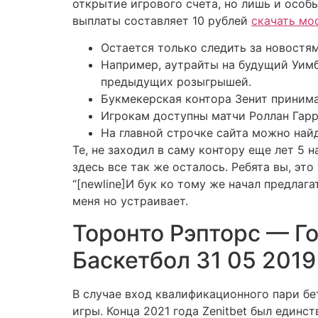
открытие игрового счета, но лишь и особ
выплаты составляет 10 рублей
скачать мо
Остается только следить за новостям
Например, аутрайты на будущий Уим
предыдущих розыгрышей.
Букмекерская контора Зенит принима
Игрокам доступны матчи Роллан Гаррос
На главной строчке сайта можно най
Те, не заходил в саму контору еще лет 5 
здесь все так же осталось. Ребята вы, эт
“[newline]И бук ко тому же начал предлаг
меня но устраивает.
Торонто Рэпторс — Г
Баскетбол 31 05 2019
В случае вход квалификационного пари б
игры. Конца 2021 года Zenitbet был един