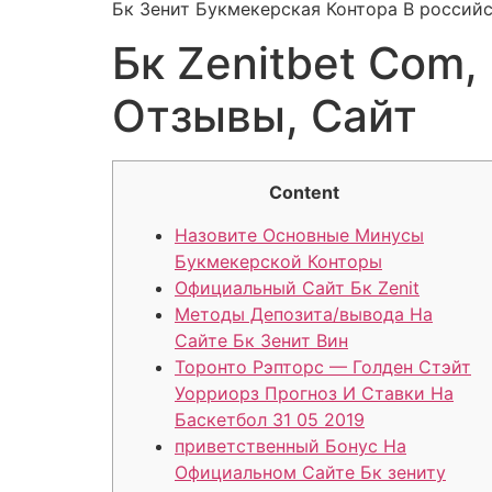
Бк Зенит Букмекерская Контора В российс
Бк Zenitbet Com,
Отзывы, Сайт
Content
Назовите Основные Минусы
Букмекерской Конторы
Официальный Сайт Бк Zenit
Методы Депозита/вывода На
Сайте Бк Зенит Вин
Торонто Рэпторс — Голден Стэйт
Уорриорз Прогноз И Ставки На
Баскетбол 31 05 2019
приветственный Бонус На
Официальном Сайте Бк зениту