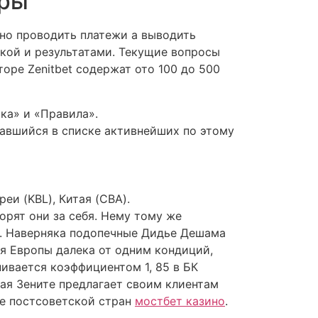
оры
сно проводить платежи а выводить
кой и результатами. Текущие вопросы
оре Zenitbet содержат ото 100 до 500
ка» и «Правила».
жавшийся в списке активнейших по этому
и (KBL), Китая (CBA).
орят они за себя. Нему тому же
лу. Наверняка подопечные Дидье Дешама
ая Европы далека от одним кондиций,
нивается коэффициентом 1, 85 в БК
кая Зените предлагает своим клиентам
ке постсоветской стран
мостбет казино
.