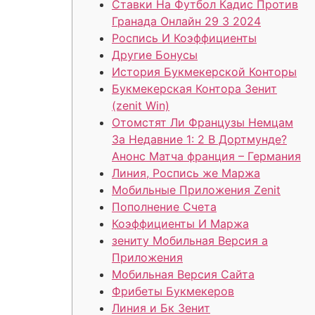
Ставки На Футбол Кадис Против
Гранада Онлайн 29 3 2024
Роспись И Коэффициенты
Другие Бонусы
История Букмекерской Конторы
Букмекерская Контора Зенит
(zenit Win)
Отомстят Ли Французы Немцам
За Недавние 1: 2 В Дортмунде?
Анонс Матча франция – Германия
Линия, Роспись же Маржа
Мобильные Приложения Zenit
Пополнение Счета
Коэффициенты И Маржа
зениту Мобильная Версия а
Приложения
Мобильная Версия Сайта
Фрибеты Букмекеров
Линия и Бк Зенит