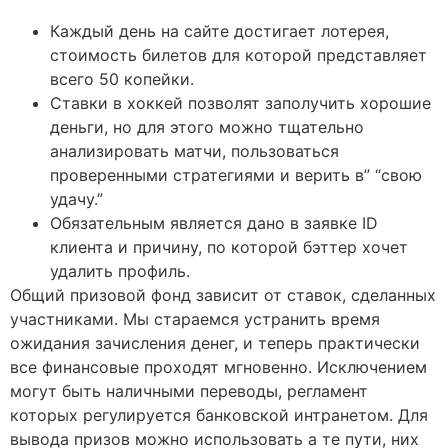
Каждый день на сайте достигает лотерея,
стоимость билетов для которой представляет
всего 50 копейки.
Ставки в хоккей позволят заполучить хорошие
деньги, но для этого можно тщательно
анализировать матчи, пользоваться
проверенными стратегиями и верить в” “свою
удачу.”
Обязательным является дано в заявке ID
клиента и причину, по которой бэттер хочет
удалить профиль.
Общий призовой фонд зависит от ставок, сделанных
участниками. Мы стараемся устранить время
ожидания зачисления денег, и теперь практически
все финансовые проходят мгновенно. Исключением
могут быть наличными переводы, регламент
которых регулируется банковской интранетом. Для
вывода призов можно использовать а те пути, них