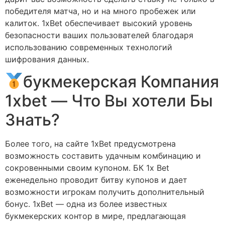
победителя матча, но и на много пробежек или
калиток. 1xBet обеспечивает высокий уровень
безопасности ваших пользователей благодаря
использованию современных технологий
шифрования данных.
букмекерская Компания
1xbet — Что Вы хотели Бы
Знать?
Более того, на сайте 1xBet предусмотрена
возможность составить удачным комбинацию и
сокровенными своим купоном. БК 1x Bet
еженедельно проводит битву купонов и дает
возможности игрокам получить дополнительный
бонус. 1xBet — одна из более известных
букмекерских контор в мире, предлагающая