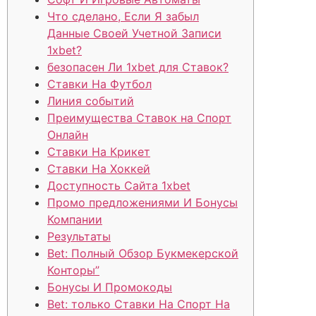
Что сделано, Если Я забыл
Данные Своей Учетной Записи
1xbet?
безопасен Ли 1xbet для Ставок?
Ставки На Футбол
Линия событий
Преимущества Ставок на Спорт
Онлайн
Ставки На Крикет
Ставки На Хоккей
Доступность Сайта 1xbet
Промо предложениями И Бонусы
Компании
Результаты
Bet: Полный Обзор Букмекерской
Конторы”
Бонусы И Промокоды
Bet: только Ставки На Спорт На