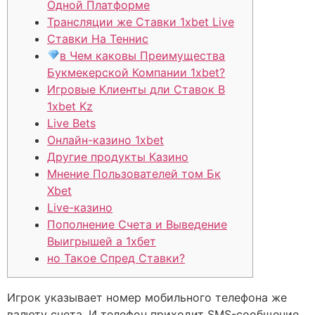
Одной Платформе
Трансляции же Ставки 1xbet Live
Ставки На Теннис
в Чем каковы Преимущества
Букмекерской Компании 1xbet?
Игровые Клиенты дли Ставок В
1xbet Kz
Live Bets
Онлайн-казино 1xbet
Другие продукты Казино
Мнение Пользователей том Бк
Xbet
Live-казино
Пополнение Счета и Выведение
Выигрышей а 1хбет
но Такое Спред Ставки?
Игрок указывает номер мобильного телефона же
валюту счета. И телефон приходит SMS-сообщение