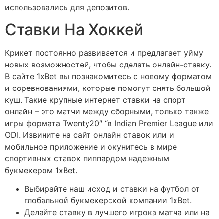
использовались для депозитов.
Ставки На Хоккей
Крикет постоянно развивается и предлагает уйму
новых возможностей, чтобы сделать онлайн-ставку.
В сайте 1xBet вы познакомитесь с новому форматом
и соревнованиями, которые помогут снять большой
куш. Такие крупные интернет ставки на спорт
онлайн – это матчи между сборными, только также
игры формата Twenty20″ “в Indian Premier League или
ODI. Извините на сайт онлайн ставок или и
мобильное приложение и окунитесь в мире
спортивных ставок пиппардом надежным
букмекером 1xBet.
Выбирайте наш исход и ставки на футбол от
глобальной букмекерской компании 1xBet.
Делайте ставку в лучшего игрока матча или на