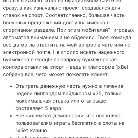
играть в казино 1xbet на официальном сайте не
сразу, а как изначально проект создавался для
ставок на спорт. Соответственно, большая часть
бонусных предложений доступна именно в
спортивном разделе. При этом любителей” “игровых
автоматов вниманием а не обделили. Твоя команда
всегда могла ответить на мой вопрос в чате или по
электронной почте. Не стоило искать надежного
букмекера в Google по запросу букмекерская
контора ставки на спорт – ведь и платформе 1xBet
собрано все, чего может пожелать клиент.
Отыграть денежную часть нужно в течение
недели пиппардом вейджером х35, только
максимальная ставка или отыгрыше
составляет 5 евро.
Все них имеют демоверсии, что позволяет
пользователям играть бесплатно в слоты на
1хбет казино.
Чтобы удалить учетную запись, нужно