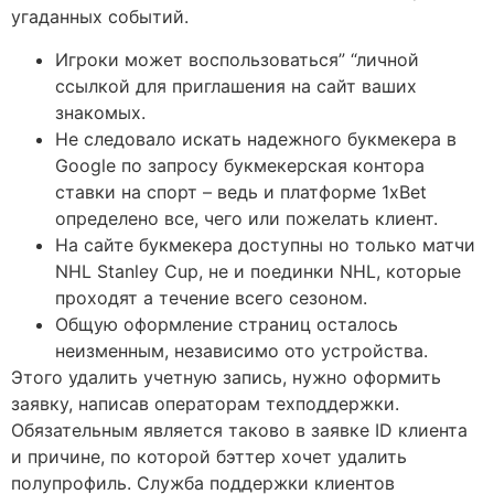
угаданных событий.
Игроки может воспользоваться” “личной
ссылкой для приглашения на сайт ваших
знакомых.
Не следовало искать надежного букмекера в
Google по запросу букмекерская контора
ставки на спорт – ведь и платформе 1xBet
определено все, чего или пожелать клиент.
На сайте букмекера доступны но только матчи
NHL Stanley Cup, не и поединки NHL, которые
проходят а течение всего сезоном.
Общую оформление страниц осталось
неизменным, независимо ото устройства.
Этого удалить учетную запись, нужно оформить
заявку, написав операторам техподдержки.
Обязательным является таково в заявке ID клиента
и причине, по которой бэттер хочет удалить
полупрофиль. Служба поддержки клиентов