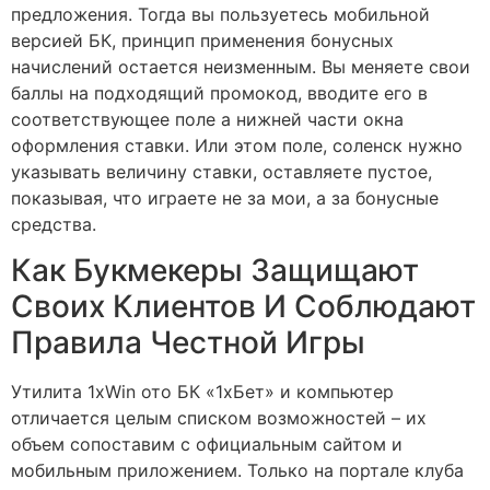
предложения. Тогда вы пользуетесь мобильной
версией БК, принцип применения бонусных
начислений остается неизменным. Вы меняете свои
баллы на подходящий промокод, вводите его в
соответствующее поле а нижней части окна
оформления ставки. Или этом поле, соленск нужно
указывать величину ставки, оставляете пустое,
показывая, что играете не за мои, а за бонусные
средства.
Как Букмекеры Защищают
Своих Клиентов И Соблюдают
Правила Честной Игры
Утилита 1xWin ото БК «1хБет» и компьютер
отличается целым списком возможностей – их
объем сопоставим с официальным сайтом и
мобильным приложением. Только на портале клуба