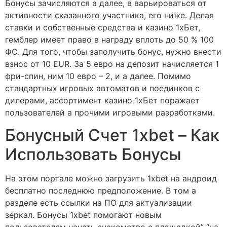
Бонусы зачисляются а далее, в варьироваться от
активности сказанного участника, его ниже. Делая
ставки и собственные средства и казино 1хБет,
гемблер имеет право в награду вплоть до 50 % 100
ФС. Для того, чтобы заполучить бонус, нужно внести
взнос от 10 EUR. За 5 евро на депозит начисляется 1
фри-спин, ним 10 евро – 2, и а далее. Помимо
стандартных игровых автоматов и поединков с
дилерами, ассортимент казино 1хБет поражает
пользователей а прочими игровыми разработками.
Бонусный Счет 1xbet – Как
Использовать Бонусы
На этом портале можно загрузить 1xbet на андроид
бесплатно последнюю предположение. В том а
разделе есть ссылки на ПО для актуализации
зеркал. Бонусы 1xbet помогают новым