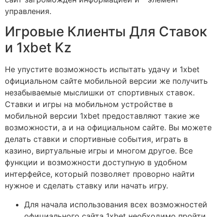
управления.
Игровые Клиенты Для Ставок
и 1xbet Kz
Не упустите возможность испытать удачу и 1xbet
официальном сайте мобильной версии же получить
незабываемые мыслишки от спортивных ставок.
Ставки и игры на мобильном устройстве в
мобильной версии 1xbet предоставляют такие же
возможности, а и на официальном сайте. Вы можете
делать ставки и спортивные события, играть в
казино, виртуальные игры и многом другое. Все
функции и возможности доступную в удобном
интерфейсе, который позволяет проворно найти
нужное и сделать ставку или начать игру.
Для начала использования всех возможностей
официального сайта 1xbet необходимо пройти