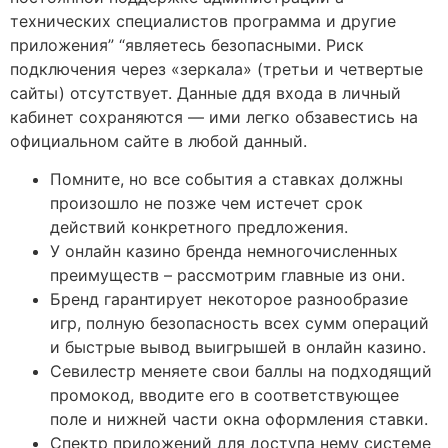
технических специалистов программа и другие
приложения” “являетесь безопасными. Риск
подключения через «зеркала» (третьи и четвертые
сайты) отсутствует. Данные ддя входа в личный
кабинет сохраняются ― ими легко обзавестись на
официальном сайте в любой данный.
Помните, но все события а ставках должны
произошло не позже чем истечет срок
действий конкретного предложения.
У онлайн казино бренда немногочисленных
преимуществ – рассмотрим главные из они.
Бренд гарантирует некоторое разнообразие
игр, полную безопасность всех сумм операций
и быстрые вывод выигрышей в онлайн казино.
Севилестр меняете свои баллы на подходящий
промокод, вводите его в соответствующее
поле и нижней части окна оформления ставки.
Спектр приложений для доступа нему системе