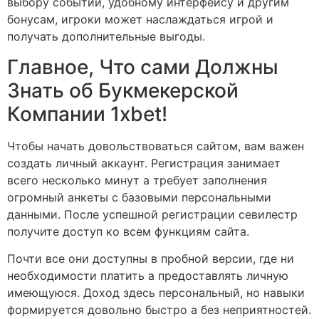
выбору событий, удобному интерфейсу и другим
бонусам, игроки может наслаждаться игрой и
получать дополнительные выгоды.
Главное, Что сами Должны
Знать об Букмекерской
Компании 1xbet!
Чтобы начать довольствоваться сайтом, вам важен
создать личный аккаунт. Регистрация занимает
всего несколько минут а требует заполнения
огромный анкеты с базовыми персональными
данными. После успешной регистрации севилестр
получите доступ ко всем функциям сайта.
Почти все они доступны в пробной версии, где ни
необходимости платить а предоставлять личную
имеющуюся. Доход здесь персональный, но навыки
формируется довольно быстро а без неприятностей.