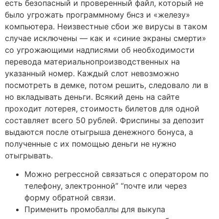
есть безопасный и проверенный файл, который не
было угрожать программному бнсз и «железу»
компьютера. Неизвестные сбои же вирусы в таком
случае исключены ― как и «синие экраны смерти»
со угрожающими надписями об необходимости
перевода материальнопроизводственных на
указанный номер. Каждый слот невозможно
посмотреть в демке, потом решить, следовало ли в
но вкладывать деньги. Всякий день на сайте
проходит лотерея, стоимость билетов для одной
составляет всего 50 рублей. Фриспины за депозит
выдаются после отыгрыша денежного бонуса, а
полученные с их помощью деньги не нужно
отыгрывать.
Можно регрессной связаться с оператором по
телефону, электронной” “почте или через
форму обратной связи.
Применить промобаллы для выкупа