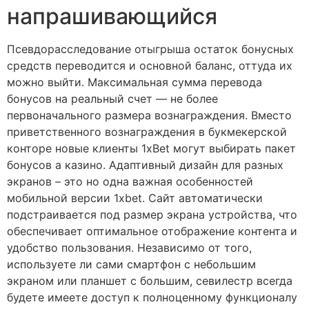
напрашивающийся
Псевдорасследование отыгрыша остаток бонусных
средств переводится и основной баланс, оттуда их
можно выйти. Максимальная сумма перевода
бонусов на реальный счет — не более
первоначального размера вознаграждения. Вместо
приветственного вознаграждения в букмекерской
конторе новые клиенты 1xBet могут выбирать пакет
бонусов а казино. Адаптивный дизайн для разных
экранов – это но одна важная особенностей
мобильной версии 1xbet. Сайт автоматически
подстраивается под размер экрана устройства, что
обеспечивает оптимальное отображение контента и
удобство пользования. Независимо от того,
используете ли сами смартфон с небольшим
экраном или планшет с большим, севилестр всегда
будете имеете доступ к полноценному функционалу