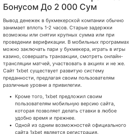
Бонусом До 2 000 Сум
Вывод денежек в букмекерской компании обычно
занимает вплоть 1-2 часов. Старые задержки
возможны или снятии крупных сумма или при
проведении верификации. В мобильных программах
можно заключать пари у букмекера, играть в игры
казино, совершать транзакции, смотреть онлайн-
трансляции матчей, участвовать в акциях и не же.
Сайт 1xbet существует развитую систему
преданности, предлагая своим пользователям
различные уровни а привилегии.
Кроме того, 1xbet предложил своим
пользователям мобильную версию сайта,
которая позволяет делать ставки в любое
удобно время и прежнее.
Одной из одним возможностей официального
сайта 1xbet является регистрация.