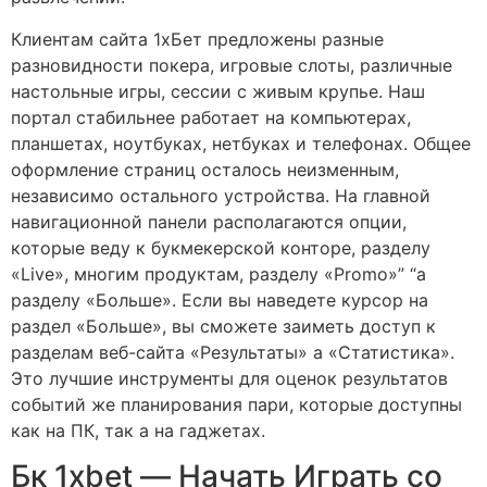
Клиентам сайта 1хБет предложены разные
разновидности покера, игровые слоты, различные
настольные игры, сессии с живым крупье. Наш
портал стабильнее работает на компьютерах,
планшетах, ноутбуках, нетбуках и телефонах. Общее
оформление страниц осталось неизменным,
независимо остального устройства. На главной
навигационной панели располагаются опции,
которые веду к букмекерской конторе, разделу
«Live», многим продуктам, разделу «Promo»” “а
разделу «Больше». Если вы наведете курсор на
раздел «Больше», вы сможете заиметь доступ к
разделам веб-сайта «Результаты» а «Статистика».
Это лучшие инструменты для оценок результатов
событий же планирования пари, которые доступны
как на ПК, так а на гаджетах.
Бк 1xbet — Начать Играть со