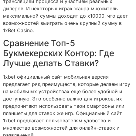
трансляцией процесса и участием реальных
дилеров. И некоторых играх жанра множитель
максимальной суммы доходит до х10000, что дает
возможностей выиграть очень крупный сумму в
1xBet Casino.
Сравнение Топ-5
Букмекерских Контор: Где
Лучше делать Ставки?
1xbet официальный сайт мобильная версия
предлагает ряд преимуществ, которые делаем игру
на мобильных устройствах еще более удобной и
доступную. Это особенно важно для игроков, их
предпочитают использовать твои смартфоны или
планшеты для ставок же игр. Официальный сайт
1xbet предлагает пользователям удобство и
множество возможностей для онлайн-ставок и
развлечений.