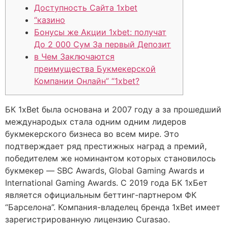
Доступность Сайта 1xbet
“казино
Бонусы же Акции 1xbet: получат
До 2 000 Сум За первый Депозит
в Чем Заключаются
преимущества Букмекерской
Компании Онлайн” “1xbet?
БК 1xBet была основана и 2007 году а за прошедший
международых стала одним одним лидеров
букмекерского бизнеса во всем мире. Это
подтверждает ряд престижных наград а премий,
победителем же номинантом которых становилось
букмекер — SBC Awards, Global Gaming Awards и
International Gaming Awards. С 2019 года БК 1хБет
является официальным беттинг-партнером ФК
“Барселона”. Компания-владелец бренда 1xBet имеет
зарегистрированную лицензию Curasao.