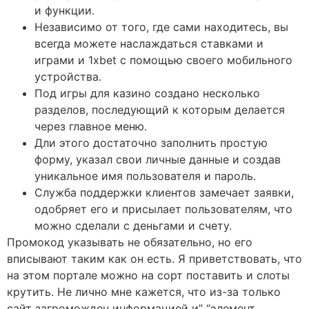
и функции.
Независимо от того, где сами находитесь, вы
всегда можете наслаждаться ставками и
играми и 1xbet с помощью своего мобильного
устройства.
Под игры для казино создано несколько
разделов, последующий к которым делается
через главное меню.
Дли этого достаточно заполнить простую
форму, указал свои личные данные и создав
уникальное имя пользователя и пароль.
Служба поддержки клиентов замечает заявки,
одобряет его и присылает пользователям, что
можно сделали с деньгами и счету.
Промокод указывать не обязательно, но его
вписывают таким как он есть. Я приветствовать, что
на этом портале можно на сорт поставить и слоты
крутить. Не лично мне кажется, что из-за только
сайт загроможден информацией и” “элемент