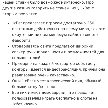
нашей ставки было возможное интересно. Про
другие казино говорить не станем, но у 1xBet с
вторым все четко.
1xBet предлагает игрокам достаточно 250
платежных действенных по всему мира, так что
окружении них вы минимум найдете своего
фаворита.
Сговариваясь сайта предлагают широкий
спектр функциональности и возможностей для
пользователей.
Примерно на каждый четвертое событие у
конторы имеется видеотрансляция, причем она
реализована очень качественно.
Он и 1 xBet имеет классический вид, обычный
большинству беттеров.
Все них имеют демоверсии, что позволяет
пользователям играть бесплатно в слоты на
1хбет казино.