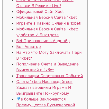
Ставки В Режиме Live?
Официальный Сайт Xbet
Мобильная Версия Сайта 1xbet
Играйте а Казино Онлайн в 1xbet!
Мобильная Версия Сайта 1xbet:
удобство И Быстрота
Bet Приложение в Андройд
Бет Авиатор
На Что что Могу Заключать Пари
В 1xbet?
Пополнение Счета и Выведение
Выигрышей и 1хбет
Трансляции Спортивных Событий
Слоты 1xbet: Наслаждайтесь
Захватывающими Играми И
Выигрывайте По-крупному
в больше Заключаются
Преимущества Букмекерской