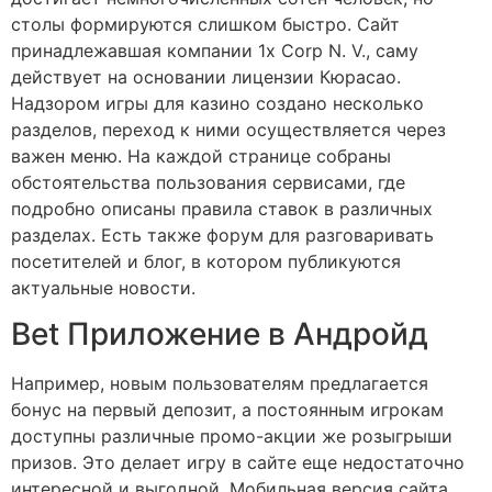
столы формируются слишком быстро. Сайт
принадлежавшая компании 1x Corp N. V., саму
действует на основании лицензии Кюрасао.
Надзором игры для казино создано несколько
разделов, переход к ними осуществляется через
важен меню. На каждой странице собраны
обстоятельства пользования сервисами, где
подробно описаны правила ставок в различных
разделах. Есть также форум для разговаривать
посетителей и блог, в котором публикуются
актуальные новости.
Bet Приложение в Андройд
Например, новым пользователям предлагается
бонус на первый депозит, а постоянным игрокам
доступны различные промо-акции же розыгрыши
призов. Это делает игру в сайте еще недостаточно
интересной и выгодной. Мобильная версия сайта