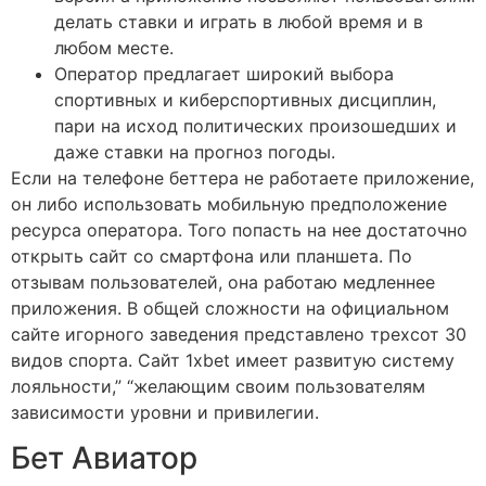
делать ставки и играть в любой время и в
любом месте.
Оператор предлагает широкий выбора
спортивных и киберспортивных дисциплин,
пари на исход политических произошедших и
даже ставки на прогноз погоды.
Если на телефоне беттера не работаете приложение,
он либо использовать мобильную предположение
ресурса оператора. Того попасть на нее достаточно
открыть сайт со смартфона или планшета. По
отзывам пользователей, она работаю медленнее
приложения. В общей сложности на официальном
сайте игорного заведения представлено трехсот 30
видов спорта. Сайт 1xbet имеет развитую систему
лояльности,” “желающим своим пользователям
зависимости уровни и привилегии.
Бет Авиатор