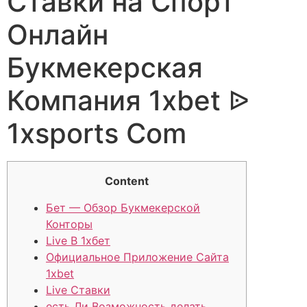
Ставки на Спорт
Онлайн
Букмекерская
Компания 1xbet ᐉ
1xsports Com
Content
Бет — Обзор Букмекерской
Конторы
Live В 1хбет
Официальное Приложение Сайта
1xbet
Live Ставки
есть Ли Возможность делать