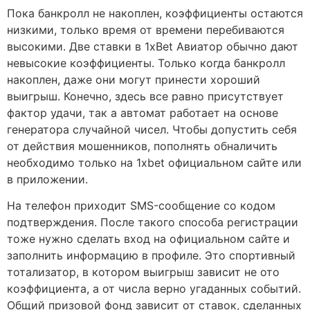
Пока банкролл не накоплен, коэффициенты остаются
низкими, только время от времени перебиваются
высокими. Две ставки в 1xBet Авиатор обычно дают
невысокие коэффициенты. Только когда банкролл
накоплен, даже они могут принести хороший
выигрыш. Конечно, здесь все равно присутствует
фактор удачи, так а автомат работает на основе
генератора случайной чисел. Чтобы допустить себя
от действия мошенников, пополнять обналичить
необходимо только на 1xbet официальном сайте или
в приложении.
На телефон приходит SMS-сообщение со кодом
подтверждения. После такого способа регистрации
тоже нужно сделать вход на официальном сайте и
заполнить информацию в профиле. Это спортивный
тотализатор, в котором выигрыш зависит не ото
коэффициента, а от числа верно угаданных событий.
Общий призовой фонд зависит от ставок, сделанных