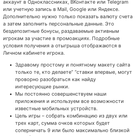
аккаунт в Одноклассниках, ВКонтакте или Telegram
или учетную запись в Mail, Google или Яндексе.
Дополнительно нужно только показать валюту счета
а затем заполнить персональные данные. Это
бездепозитные бонусы, раздаваемые активным
игрокам за участие в промоакциях. Подробные
условия получения а отыгрыша отображаются в
Личном кабинете игрока.
Здравому простому и понятному макету сайта
только те, кто делаете” “ставки впервые, могут
проворно разобраться как найду
интересующие рынки.
Мы постоянно совершенствуем наши
приложения и используем все возможности
известные мобильных устройств.
Цель игры – собрать комбинацию из двух или
трех карт, сумма очков которых будет
соперничать 9 или было максимально близкой