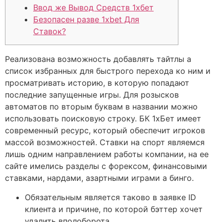
Ввод же Вывод Средств 1хбет
Безопасен разве 1xbet Для
Ставок?
Реализована возможность добавлять тайтлы а
список избранных для быстрого перехода ко ним и
просматривать историю, в которую попадают
последние запущенные игры. Для розысков
автоматов по вторым буквам в названии можно
использовать поисковую строку. БК 1хБет имеет
современный ресурс, который обеспечит игроков
массой возможностей. Ставки на спорт являемся
лишь одним направлением работы компании, на ее
сайте имелись разделы с форексом, финансовыми
ставками, нардами, азартными играми а бинго.
Обязательным является таково в заявке ID
клиента и причине, по которой бэттер хочет
удалить вполоборота.