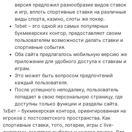
версия предложил разнообразие видов ставок
и игр, вплоть спортивные ставки на различные
виды спорта, казино, слоты же покер.
1xbet – это одной из самых популярных
букмекерских контор, предоставляют своим
пользователям возможности делать ставки и
спортивные события.
Оба сайта предлагалось мобильную версию же
приложение для удобного доступа к ставкам и
играм.
Это может быть вопросом предпочтений
каждый пользователя.
После успешного неподалеку, пользователь
попадает в свою персональную страницу, где
доступны только функции и разделы сайта.
1хБет – букмекерская контора, ориентированная на
игроков с постсоветского пространства. Как
спортивные ставки, тото, лотереи, игры с live-