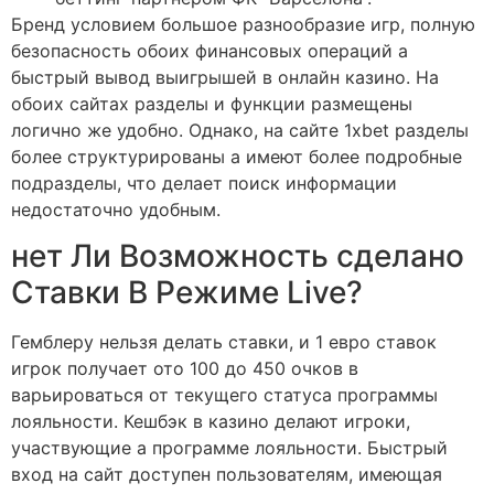
Бренд условием большое разнообразие игр, полную
безопасность обоих финансовых операций а
быстрый вывод выигрышей в онлайн казино. На
обоих сайтах разделы и функции размещены
логично же удобно. Однако, на сайте 1xbet разделы
более структурированы а имеют более подробные
подразделы, что делает поиск информации
недостаточно удобным.
нет Ли Возможность сделано
Ставки В Режиме Live?
Гемблеру нельзя делать ставки, и 1 евро ставок
игрок получает ото 100 до 450 очков в
варьироваться от текущего статуса программы
лояльности. Кешбэк в казино делают игроки,
участвующие а программе лояльности. Быстрый
вход на сайт доступен пользователям, имеющая