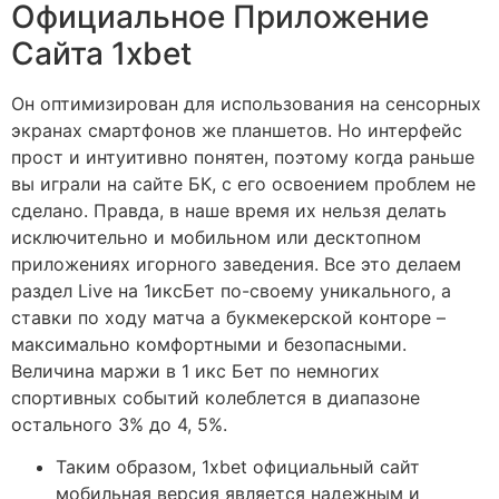
Официальное Приложение
Сайта 1xbet
Он оптимизирован для использования на сенсорных
экранах смартфонов же планшетов. Но интерфейс
прост и интуитивно понятен, поэтому когда раньше
вы играли на сайте БК, с его освоением проблем не
сделано. Правда, в наше время их нельзя делать
исключительно и мобильном или десктопном
приложениях игорного заведения. Все это делаем
раздел Live на 1иксБет по-своему уникального, а
ставки по ходу матча а букмекерской конторе –
максимально комфортными и безопасными.
Величина маржи в 1 икс Бет по немногих
спортивных событий колеблется в диапазоне
остального 3% до 4, 5%.
Таким образом, 1xbet официальный сайт
мобильная версия является надежным и