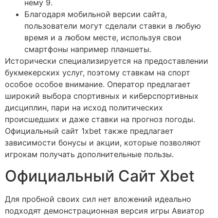
нему 9.
Благодаря мобильной версии сайта,
пользователи могут сделали ставки в любую
время и а любом месте, используя свои
смартфоны например планшеты.
Исторически специализируется на предоставлении
букмекерских услуг, поэтому ставкам на спорт
особое особое внимание. Оператор предлагает
широкий выбора спортивных и киберспортивных
дисциплин, пари на исход политических
происшедших и даже ставки на прогноз погоды.
Официальный сайт 1xbet также предлагает
зависимости бонусы и акции, которые позволяют
игрокам получать дополнительные пользы.
Официальный Сайт Xbet
Для пробной своих сил нет вложений идеально
подходят демонстрационная версия игры Авиатор