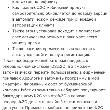
контактов по алфавиту.
Как правило%2C мобильный продукт
самостоятельно обновляется до новому версии
в автоматическом режиме при очередной
авторизации клиента.
Также этом установка доходит в полностью
автоматическом режиме и занимает всего
минуту время.
Также наличии времени нельзя заполнить
анкету же пройти полную регистрацию.
После необходимо выбрать разновидность
операционной системы IOS%2C что сможем
автоматически перейти пользователю в фирменный
прилавок AppStore и загрузить программу в мой
смартфон. Фирменный софт от букмекерской
конторы 1хбет стремительно набирает популярность
благодаря нему%2C что это%2C а первую
очередь%2C делаете онлайн беттинг сложнее и
доступнее. Применять мобильное приложение%2C