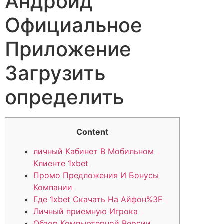
Андройд
Официальное
Приложение
Загрузить
определить
Content
личный Кабинет В Мобильном
Клиенте 1xbet
Промо Предложения И Бонусы
Компании
Где 1xbet Скачать На Айфон%3F
Личный приемную Игрока
Обзор Компьютерной Версии