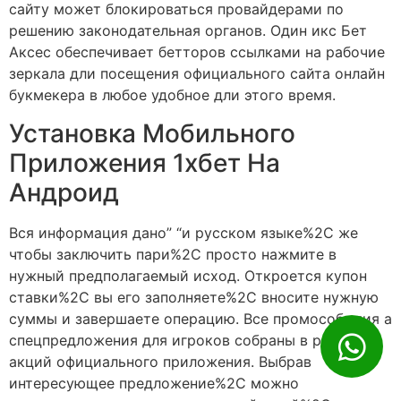
сайту может блокироваться провайдерами по
решению законодательная органов. Один икс Бет
Аксес обеспечивает бетторов ссылками на рабочие
зеркала дли посещения официального сайта онлайн
букмекера в любое удобное дли этого время.
Установка Мобильного
Приложения 1хбет На
Андроид
Вся информация дано” “и русском языке%2C же
чтобы заключить пари%2C просто нажмите в
нужный предполагаемый исход. Откроется купон
ставки%2C вы его заполняете%2C вносите нужную
суммы и завершаете операцию. Все промособытия а
спецпредложения для игроков собраны в разделе
акций официального приложения. Выбрав
интересующее предложение%2C можно