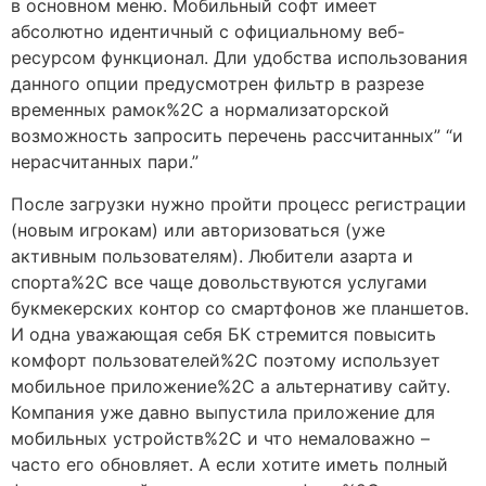
в основном меню. Мобильный софт имеет
абсолютно идентичный с официальному веб-
ресурсом функционал. Дли удобства использования
данного опции предусмотрен фильтр в разрезе
временных рамок%2C а нормализаторской
возможность запросить перечень рассчитанных” “и
нерасчитанных пари.”
После загрузки нужно пройти процесс регистрации
(новым игрокам) или авторизоваться (уже
активным пользователям). Любители азарта и
спорта%2C все чаще довольствуются услугами
букмекерских контор со смартфонов же планшетов.
И одна уважающая себя БК стремится повысить
комфорт пользователей%2C поэтому использует
мобильное приложение%2C а альтернативу сайту.
Компания уже давно выпустила приложение для
мобильных устройств%2C и что немаловажно –
часто его обновляет. А если хотите иметь полный