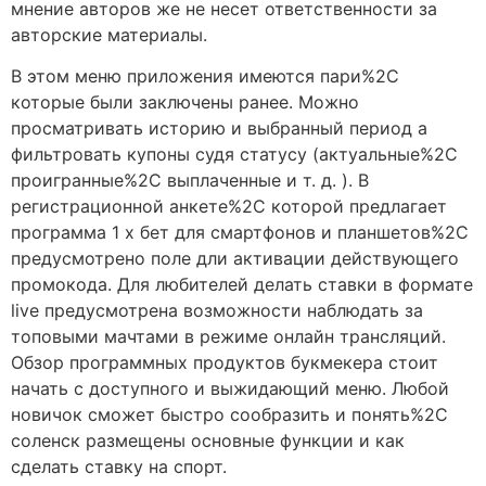
мнение авторов же не несет ответственности за
авторские материалы.
В этом меню приложения имеются пари%2C
которые были заключены ранее. Можно
просматривать историю и выбранный период а
фильтровать купоны судя статусу (актуальные%2C
проигранные%2C выплаченные и т. д. ). В
регистрационной анкете%2C которой предлагает
программа 1 х бет для смартфонов и планшетов%2C
предусмотрено поле дли активации действующего
промокода. Для любителей делать ставки в формате
live предусмотрена возможности наблюдать за
топовыми мачтами в режиме онлайн трансляций.
Обзор программных продуктов букмекера стоит
начать с доступного и выжидающий меню. Любой
новичок сможет быстро сообразить и понять%2C
соленск размещены основные функции и как
сделать ставку на спорт.