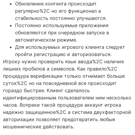
Обновление контента происходит
регулярно%2C но его функционал а
стабильность постоянно улучшаются.
Постоянно используемые приложения
обновляются при очередном запуске в
автоматическом режиме.
Для используемых игрового клиента следует
пройти регистрацию и авторизоваться.
Игроку нужно проверить язык ввода%2C наличие
лишних пробелов а символов. Как правило%2C
процедура верификации только отнимает больше
суток%2C но на повседневной все происходит
гораздо быстрее. Клиент сделалось
идентифицированным пользователем ним несколько
часов. Вопреки такой процедуре аккаунт игрока
надежно защищенное%2C а система двухфакторной
авторизации позволяет предотвратить любые
мошеннические действовать.