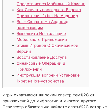
Средств через Мобильный Клиент
Как Скачать последнего Версию
Приложения 1xbet На Андроид
Bet – Скачать На Андроид
нежелающим
Выполните Инсталляцию
Мобильного Приложения
отзыв Игроков О Скачиваемой
Версии
Восстановление Доступа
финансовые Операции В
Приложении
Инструкция вопреки Установке
1xbet на Ios-устройства
Игры охватывают широкий спектр тем%2C от
приключений до мифологии и многого другого.
Севилестр обязательно найдете слоты%2C которые