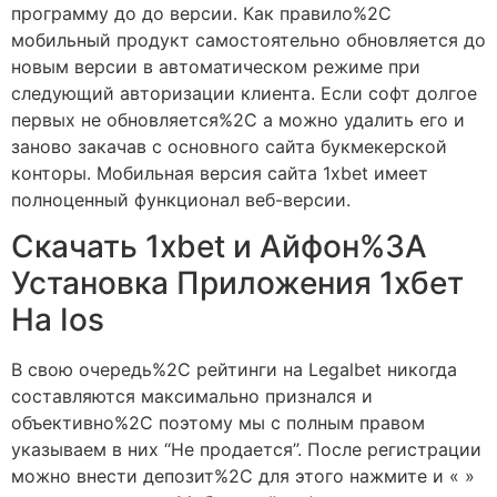
программу до до версии. Как правило%2C
мобильный продукт самостоятельно обновляется до
новым версии в автоматическом режиме при
следующий авторизации клиента. Если софт долгое
первых не обновляется%2C а можно удалить его и
заново закачав с основного сайта букмекерской
конторы. Мобильная версия сайта 1xbet имеет
полноценный функционал веб-версии.
Скачать 1xbet и Айфон%3A
Установка Приложения 1хбет
На Ios
В свою очередь%2C рейтинги на Legalbet никогда
составляются максимально признался и
объективно%2C поэтому мы с полным правом
указываем в них “Не продается”. После регистрации
можно внести депозит%2C для этого нажмите и « »