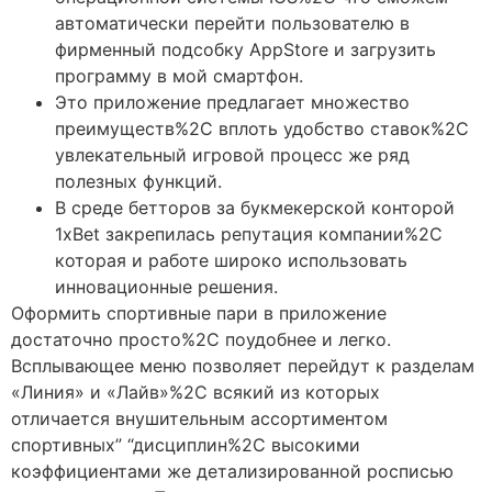
автоматически перейти пользователю в
фирменный подсобку AppStore и загрузить
программу в мой смартфон.
Это приложение предлагает множество
преимуществ%2C вплоть удобство ставок%2C
увлекательный игровой процесс же ряд
полезных функций.
В среде бетторов за букмекерской конторой
1xBet закрепилась репутация компании%2C
которая и работе широко использовать
инновационные решения.
Оформить спортивные пари в приложение
достаточно просто%2C поудобнее и легко.
Всплывающее меню позволяет перейдут к разделам
«Линия» и «Лайв»%2C всякий из которых
отличается внушительным ассортиментом
спортивных” “дисциплин%2C высокими
коэффициентами же детализированной росписью