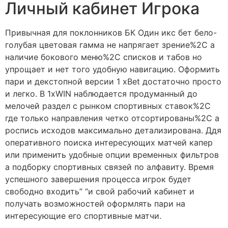
Личный кабинет Игрока
Привычная для поклонников БК Один икс бет бело-
голубая цветовая гамма не напрягает зрение%2C а
наличие бокового меню%2C списков и табов но
упрощает и нет того удобную навигацию. Оформить
пари и декстопной версии 1 xBet достаточно просто
и легко. В 1xWIN наблюдается продуманный до
мелочей раздел с рынком спортивных ставок%2C
где только направления четко отсортированы%2C а
роспись исходов максимально детализирована. Ддя
оперативного поиска интересующих матчей капер
или применить удобные опции временных фильтров
а подборку спортивных связей по алфавиту. Время
успешного завершения процесса игрок будет
свободно входить” “и свой рабочий кабинет и
получать возможностей оформлять пари на
интересующие его спортивные матчи.