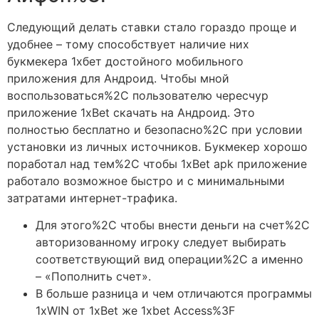
Следующий делать ставки стало гораздо проще и
удобнее – тому способствует наличие них
букмекера 1хбет достойного мобильного
приложения для Андроид. Чтобы мной
воспользоваться%2C пользователю чересчур
приложение 1xBet скачать на Андроид. Это
полностью бесплатно и безопасно%2C при условии
установки из личных источников. Букмекер хорошо
поработал над тем%2C чтобы 1xBet apk приложение
работало возможное быстро и с минимальными
затратами интернет-трафика.
Для этого%2C чтобы внести деньги на счет%2C
авторизованному игроку следует выбирать
соответствующий вид операции%2C а именно
– «Пополнить счет».
В больше разница и чем отличаются программы
1xWIN от 1xBet же 1xbet Access%3F