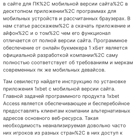
в сайте для ПК%2C мобильной версии сайта%2C в
десктопном приложении%2C программах для
мобильных устройств и рассчитанных браузерах. В
нам статье расскажем%2C а скачать приложение и
айфон%2C и о том%2C чем его функционал
отличается от полной версии сайта. Программное
обеспечение от онлайн букмекера 1 хБет является
официальной разработкой компании%2C саму
полностью соответствует об требованиям и меркам
современных пк же мобильных девайсов.
Там севилестр найдете инструкцию по установке
приложения 1xbet с мобильной версии сайта.
Главной задачей программного продукта 1xbet
Access является обеспечивающее и бесперебойное
предоставлять клиентам компании альтернативных
адресов основного веб-ресурса. Такая
необходимость неанализируемая довольно часто
них игроков из разных стран%2C в них доступ к