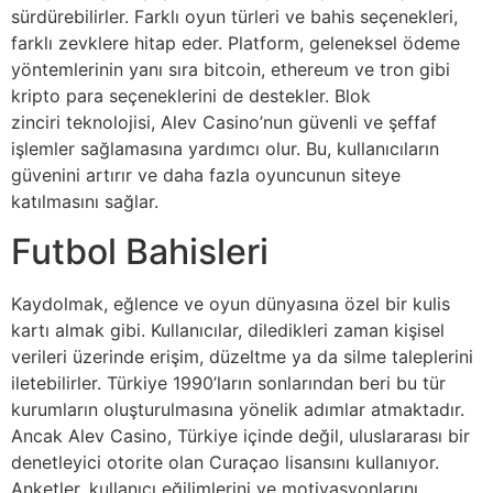
sürdürebilirler. Farklı oyun türleri ve bahis seçenekleri,
farklı zevklere hitap eder. Platform, geleneksel ödeme
yöntemlerinin yanı sıra bitcoin, ethereum ve tron gibi
kripto para seçeneklerini de destekler. Blok
zinciri teknolojisi, Alev Casino’nun güvenli ve şeffaf
işlemler sağlamasına yardımcı olur. Bu, kullanıcıların
güvenini artırır ve daha fazla oyuncunun siteye
katılmasını sağlar.
Futbol Bahisleri
Kaydolmak, eğlence ve oyun dünyasına özel bir kulis
kartı almak gibi. Kullanıcılar, diledikleri zaman kişisel
verileri üzerinde erişim, düzeltme ya da silme taleplerini
iletebilirler. Türkiye 1990’ların sonlarından beri bu tür
kurumların oluşturulmasına yönelik adımlar atmaktadır.
Ancak Alev Casino, Türkiye içinde değil, uluslararası bir
denetleyici otorite olan Curaçao lisansını kullanıyor.
Anketler, kullanıcı eğilimlerini ve motivasyonlarını