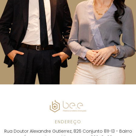
ENDEREÇO
Rua Doutor Alexandre Gutierrez, 826 Conjunto 811-13 - Bairro