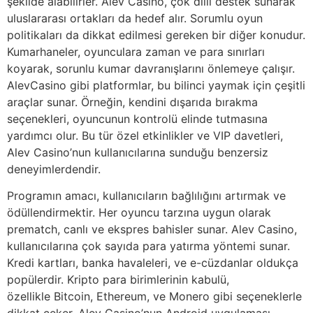
şekilde alabilirler. Alev Casino, çok dilli destek sunarak
uluslararası ortakları da hedef alır. Sorumlu oyun
politikaları da dikkat edilmesi gereken bir diğer konudur.
Kumarhaneler, oyunculara zaman ve para sınırları
koyarak, sorunlu kumar davranışlarını önlemeye çalışır.
AlevCasino gibi platformlar, bu bilinci yaymak için çeşitli
araçlar sunar. Örneğin, kendini dışarıda bırakma
seçenekleri, oyuncunun kontrolü elinde tutmasına
yardımcı olur. Bu tür özel etkinlikler ve VIP davetleri,
Alev Casino’nun kullanıcılarına sunduğu benzersiz
deneyimlerdendir.
Programın amacı, kullanıcıların bağlılığını artırmak ve
ödüllendirmektir. Her oyuncu tarzına uygun olarak
prematch, canlı ve ekspres bahisler sunar. Alev Casino,
kullanıcılarına çok sayıda para yatırma yöntemi sunar.
Kredi kartları, banka havaleleri, ve e-cüzdanlar oldukça
popülerdir. Kripto para birimlerinin kabulü,
özellikle Bitcoin, Ethereum, ve Monero gibi seçeneklerle