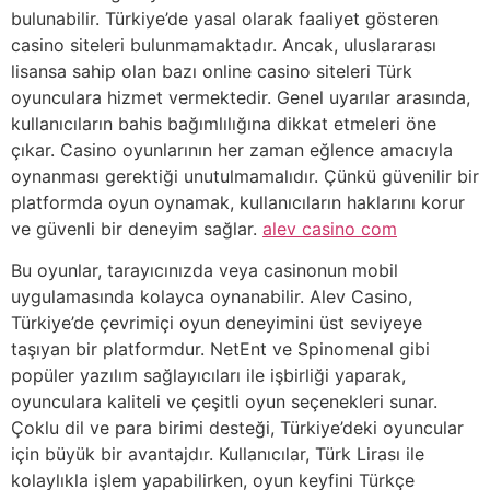
bulunabilir. Türkiye’de yasal olarak faaliyet gösteren
casino siteleri bulunmamaktadır. Ancak, uluslararası
lisansa sahip olan bazı online casino siteleri Türk
oyunculara hizmet vermektedir. Genel uyarılar arasında,
kullanıcıların bahis bağımlılığına dikkat etmeleri öne
çıkar. Casino oyunlarının her zaman eğlence amacıyla
oynanması gerektiği unutulmamalıdır. Çünkü güvenilir bir
platformda oyun oynamak, kullanıcıların haklarını korur
ve güvenli bir deneyim sağlar.
alev casino com
Bu oyunlar, tarayıcınızda veya casinonun mobil
uygulamasında kolayca oynanabilir. Alev Casino,
Türkiye’de çevrimiçi oyun deneyimini üst seviyeye
taşıyan bir platformdur. NetEnt ve Spinomenal gibi
popüler yazılım sağlayıcıları ile işbirliği yaparak,
oyunculara kaliteli ve çeşitli oyun seçenekleri sunar.
Çoklu dil ve para birimi desteği, Türkiye’deki oyuncular
için büyük bir avantajdır. Kullanıcılar, Türk Lirası ile
kolaylıkla işlem yapabilirken, oyun keyfini Türkçe