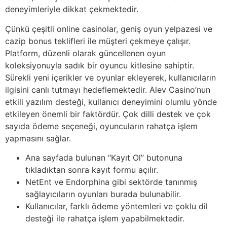
deneyimleriyle dikkat çekmektedir.
Çünkü çeşitli online casinolar, geniş oyun yelpazesi ve
cazip bonus teklifleri ile müşteri çekmeye çalışır.
Platform, düzenli olarak güncellenen oyun
koleksiyonuyla sadık bir oyuncu kitlesine sahiptir.
Sürekli yeni içerikler ve oyunlar ekleyerek, kullanıcıların
ilgisini canlı tutmayı hedeflemektedir. Alev Casino’nun
etkili yazılım desteği, kullanıcı deneyimini olumlu yönde
etkileyen önemli bir faktördür. Çok dilli destek ve çok
sayıda ödeme seçeneği, oyuncuların rahatça işlem
yapmasını sağlar.
Ana sayfada bulunan “Kayıt Ol” butonuna
tıkladıktan sonra kayıt formu açılır.
NetEnt ve Endorphina gibi sektörde tanınmış
sağlayıcıların oyunları burada bulunabilir.
Kullanıcılar, farklı ödeme yöntemleri ve çoklu dil
desteği ile rahatça işlem yapabilmektedir.