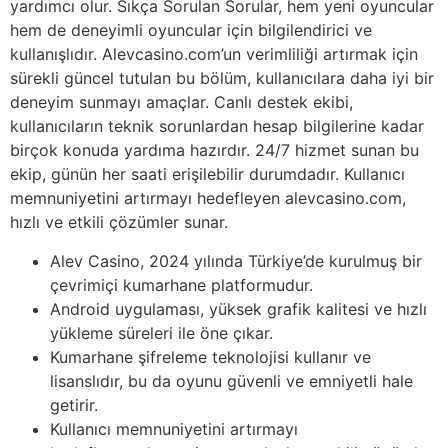
yardımcı olur. Sıkça Sorulan Sorular, hem yeni oyuncular
hem de deneyimli oyuncular için bilgilendirici ve
kullanışlıdır. Alevcasino.com’un verimliliği artırmak için
sürekli güncel tutulan bu bölüm, kullanıcılara daha iyi bir
deneyim sunmayı amaçlar. Canlı destek ekibi,
kullanıcıların teknik sorunlardan hesap bilgilerine kadar
birçok konuda yardıma hazırdır. 24/7 hizmet sunan bu
ekip, günün her saati erişilebilir durumdadır. Kullanıcı
memnuniyetini artırmayı hedefleyen alevcasino.com,
hızlı ve etkili çözümler sunar.
Alev Casino, 2024 yılında Türkiye’de kurulmuş bir
çevrimiçi kumarhane platformudur.
Android uygulaması, yüksek grafik kalitesi ve hızlı
yükleme süreleri ile öne çıkar.
Kumarhane şifreleme teknolojisi kullanır ve
lisanslıdır, bu da oyunu güvenli ve emniyetli hale
getirir.
Kullanıcı memnuniyetini artırmayı