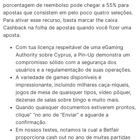
porcentagem de reembolso pode chegar a 55% para
apostas que consistem em pelo poco quatro seleções.
Para ativar esse recurso, basta marcar the caixa
Cashback na folha de apostas quando você fizer uma
aposta.
Com tua licença respeitável de uma eGaming
Authority sobre Cyprus, a Pin-Up demonstra um
compromisso sólido com a segurança dos
usuários e a regulamentação de suas operações.
A variedade de games disponíveis é
impressionante, incluindo milhares caça-níqueis,
jogos de mesa de quaisquer tipos, vídeo pôquer,
dezenas de salas sobre bingo e muito mais.
Quando quaisquer documentos estiverem prontos,
clique” “no ano de “Enviar” e aguarde a
confirmação.
Em nossos testes, notamos la cual a Betfair
proporciona cash out no ano de muitas partidas