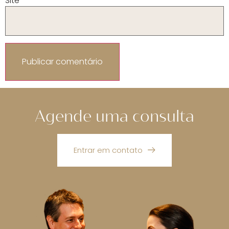
Site
Agende uma consulta
Entrar em contato