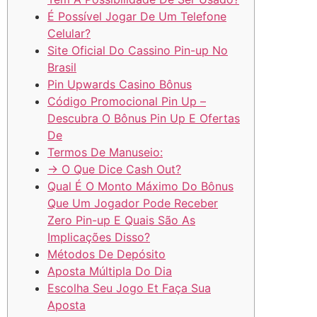
É Possível Jogar De Um Telefone
Celular?
Site Oficial Do Cassino Pin-up No
Brasil
Pin Upwards Casino Bônus
Código Promocional Pin Up –
Descubra O Bônus Pin Up E Ofertas
De
Termos De Manuseio:
→ O Que Dice Cash Out?
Qual É O Monto Máximo Do Bônus
Que Um Jogador Pode Receber
Zero Pin-up E Quais São As
Implicações Disso?
Métodos De Depósito
Aposta Múltipla Do Dia
Escolha Seu Jogo Et Faça Sua
Aposta