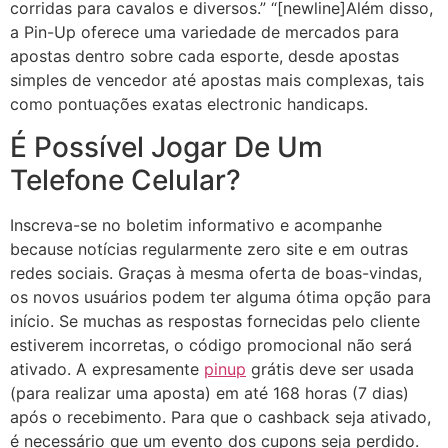
corridas para cavalos e diversos.” “[newline]Além disso,
a Pin-Up oferece uma variedade de mercados para
apostas dentro sobre cada esporte, desde apostas
simples de vencedor até apostas mais complexas, tais
como pontuações exatas electronic handicaps.
É Possível Jogar De Um
Telefone Celular?
Inscreva-se no boletim informativo e acompanhe
because notícias regularmente zero site e em outras
redes sociais. Graças à mesma oferta de boas-vindas,
os novos usuários podem ter alguma ótima opção para
início. Se muchas as respostas fornecidas pelo cliente
estiverem incorretas, o código promocional não será
ativado. A expresamente
pinup
grátis deve ser usada
(para realizar uma aposta) em até 168 horas (7 dias)
após o recebimento. Para que o cashback seja ativado,
é necessário que um evento dos cupons seja perdido.