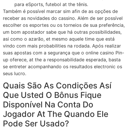
para eSports, futebol at the tênis.
Também é possível marcar sim afin de as opções de
receber as novidades do cassino. Além de ser possível
escolher os esportes ou os torneios de sua preferência,
um bom apostador sabe que há outras possibilidades,
asi como o azarão, et mesmo aquele time que está
vindo com mais probabilities na rodada. Após realizar
suas apostas com a segurança que o online casino Pin-
up oferece, at the a responsabilidade esperada, basta
se entreter acompanhando os resultados electronic os
seus lucro.
Quais São As Condições Así
Que Usted O Bônus Fique
Disponível Na Conta Do
Jogador At The Quando Ele
Pode Ser Usado?