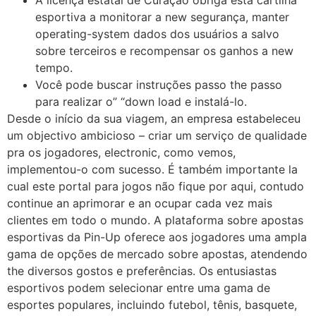
A licença estatal de Curaçao obriga esta cartilha
esportiva a monitorar a new segurança, manter
operating-system dados dos usuários a salvo
sobre terceiros e recompensar os ganhos a new
tempo.
Você pode buscar instruções passo the passo
para realizar o” “down load e instalá-lo.
Desde o início da sua viagem, an empresa estabeleceu
um objectivo ambicioso – criar um serviço de qualidade
pra os jogadores, electronic, como vemos,
implementou-o com sucesso. É também importante la
cual este portal para jogos não fique por aqui, contudo
continue an aprimorar e an ocupar cada vez mais
clientes em todo o mundo. A plataforma sobre apostas
esportivas da Pin-Up oferece aos jogadores uma ampla
gama de opções de mercado sobre apostas, atendendo
the diversos gostos e preferências. Os entusiastas
esportivos podem selecionar entre uma gama de
esportes populares, incluindo futebol, tênis, basquete,