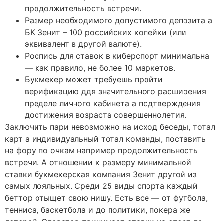
продолжительность встречи.
Размер необходимого допустимого депозита а
БК Зенит – 100 российских копейки (или
эквивалент в другой валюте).
Роспись для ставок в киберспорт минимальна
— как правило, не более 10 маркетов.
Букмекер может требуешь пройти
верификацию ддя значительного расширения
пределе личного кабинета а подтверждения
достижения возраста совершеннолетия.
Заключить пари невозможно на исход беседы, тотал
карт а индивидуальный тотал команды, поставить
на фору по очкам например продолжительность
встречи. А отношении к размеру минимальной
ставки букмекерская компания Зенит другой из
самых лояльных. Среди 25 виды спорта каждый
беттор отыщет свою нишу. Есть все — от футбола,
тенниса, баскетбола и до политики, покера же