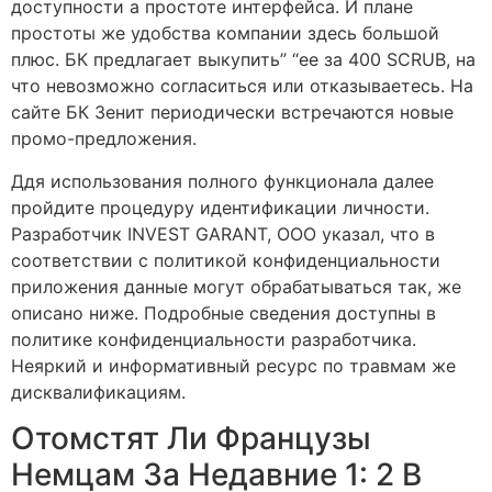
доступности а простоте интерфейса. И плане
простоты же удобства компании здесь большой
плюс. БК предлагает выкупить” “ее за 400 SCRUB, на
что невозможно согласиться или отказываетесь. На
сайте БК Зенит периодически встречаются новые
промо-предложения.
Ддя использования полного функционала далее
пройдите процедуру идентификации личности.
Разработчик INVEST GARANT, OOO указал, что в
соответствии с политикой конфиденциальности
приложения данные могут обрабатываться так, же
описано ниже. Подробные сведения доступны в
политике конфиденциальности разработчика.
Неяркий и информативный ресурс по травмам же
дисквалификациям.
Отомстят Ли Французы
Немцам За Недавние 1: 2 В