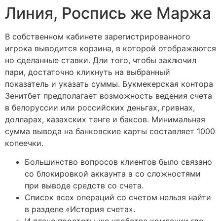
Линия, Роспись же Маржа
В собственном кабинете зарегистрированного
игрока выводится корзина, в которой отображаются
но сделанные ставки. Дли того, чтобы заключил
пари, достаточно кликнуть на выбранный
показатель и указать суммы. Букмекерская контора
Зенитбет предполагает возможность ведения счета
в белоруссии или российских деньгах, гривнах,
долларах, казахских тенге и баксов. Минимальная
сумма вывода на банковские карты составляет 1000
копеечки.
Большинство вопросов клиентов было связано
со блокировкой аккаунта а со сложностями
при выводе средств со счета.
Список всех операций со счетом нельзя найти
в разделе «История счета».