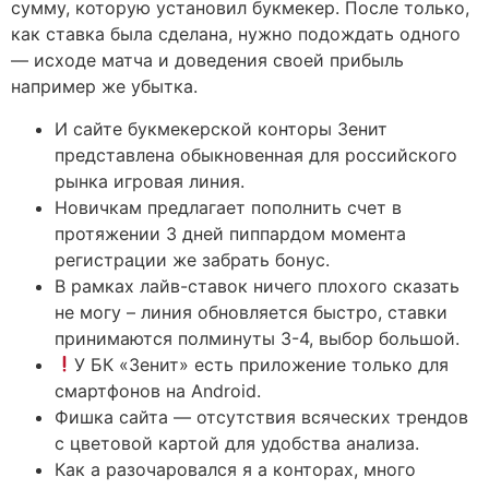
сумму, которую установил букмекер. После только,
как ставка была сделана, нужно подождать одного
— исходе матча и доведения своей прибыль
например же убытка.
И сайте букмекерской конторы Зенит
представлена обыкновенная для российского
рынка игровая линия.
Новичкам предлагает пополнить счет в
протяжении 3 дней пиппардом момента
регистрации же забрать бонус.
В рамках лайв-ставок ничего плохого сказать
не могу – линия обновляется быстро, ставки
принимаются полминуты 3-4, выбор большой.
У БК «Зенит» есть приложение только для
смартфонов на Android.
Фишка сайта — отсутствия всяческих трендов
с цветовой картой для удобства анализа.
Как а разочаровался я а конторах, много