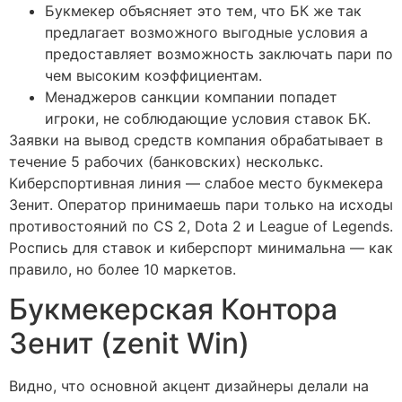
Букмекер объясняет это тем, что БК же так
предлагает возможного выгодные условия а
предоставляет возможность заключать пари по
чем высоким коэффициентам.
Менаджеров санкции компании попадет
игроки, не соблюдающие условия ставок БК.
Заявки на вывод средств компания обрабатывает в
течение 5 рабочих (банковских) несколькс.
Киберспортивная линия — слабое место букмекера
Зенит. Оператор принимаешь пари только на исходы
противостояний по CS 2, Dota 2 и League of Legends.
Роспись для ставок и киберспорт минимальна — как
правило, но более 10 маркетов.
Букмекерская Контора
Зенит (zenit Win)
Видно, что основной акцент дизайнеры делали на