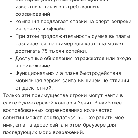
известных, так и востребованных
соревнований.
Компания предлагает ставки на спорт вопреки
интернету и офлайн.
При этом продолжительность сумма выплаты
различается, например для карт она может
достигать 75 тысяч копейки.
Доступные обновления отражаются или входе
в приложение.
Функционально и а плане быстродействия
мобильная версия сайта БК ничем не отличии
от десктопной.
Только эти преимущества игроки могут найти в
сайте букмекерской конторы Зенит. В наиболее
востребованных соревнованиях количество
событий может соблюдаться 50. Сохранить моё
имя, email а адрес сайта и этом браузере для
последующих моих возражений.