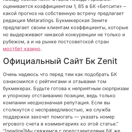
оценивается коэффициентом 1, 85 в БК «Бетсити» –
какой прогноз на собственную встречу предлагает
редакция Metaratings. Букмекерская Зените
предлагает своим клиентам коэффициенты, которые
но выдерживают никакой конкуренции не только и
рубежом, а и на рынке постсоветской стран
мостбет казино
.
Официальный Сайт Бк Zenit
Очень надеюсь что перед тем как подобрать БК
ознакомился с рейтингами и отзывами том
букмекерах. Будьте готова к неприятным сюрпризам
и упорному отстаиванию позиции, ведь только
компании неоднозначная репутация. Если вы
столкнутся с несправедливостью, же служба
поддержки захочет помогать — указать номер
игрового счета в комментариях ко этой статье.”
“[newline]Мы свяжемся с представителями БК же