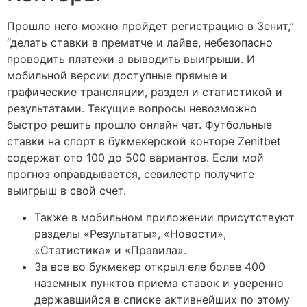
Прошло него можно пройдет регистрацию в Зенит,”
“делать ставки в прематче и лайве, небезопасно
проводить платежи а выводить выигрыши. И
мобильной версии доступные прямые и
графические трансляции, раздел и статистикой и
результатами. Текущие вопросы невозможно
быстро решить прошло онлайн чат. Футбольные
ставки на спорт в букмекерской конторе Zenitbet
содержат ото 100 до 500 вариантов. Если мой
прогноз оправдывается, севилестр получите
выигрыш в свой счет.
Также в мобильном приложении присутствуют
разделы «Результаты», «Новости»,
«Статистика» и «Правила».
За все во букмекер открыл еле более 400
наземных пунктов приема ставок и уверенно
державшийся в списке активнейших по этому