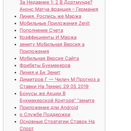
За Недавние 1: 2 В Дортмунде?
Анонс Матча франция – Германия
Линия, Роспись же Маржа
Мобильные Приложения Zenit
Пополнение Счета
Коэффициенты И Маржа
зениту Мобильная Версия а
Приложения
Мобильная Версия Сайта
Фрибеты Букмекеров
Линия и Бк Зенит
Димитров Г — Чилич М Прогноз а
Ставки На Теннис 29 05 2019
Бонусы же Акции В
Букмекерской Конторе” “зените
Приложение дли Android
о Службе Поддержки
Основные Стратегии Ставок На
Спорт