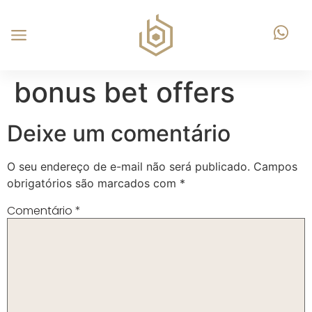
bonus bet offers
Deixe um comentário
O seu endereço de e-mail não será publicado.
Campos
obrigatórios são marcados com
*
Comentário
*