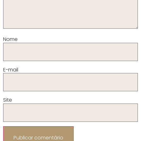
Nome
E-mail
Site