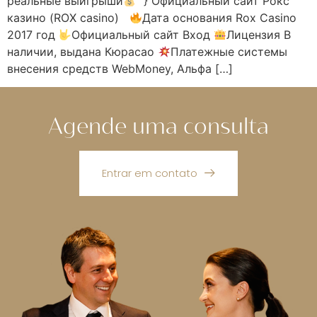
реальные выигрыши
” } Официальный сайт Рокс
казино (ROX casino)
Дата основания Rox Casino
2017 год
Официальный сайт Вход
Лицензия В
наличии, выдана Кюрасао
Платежные системы
внесения средств WebMoney, Альфа […]
Agende uma consulta
Entrar em contato