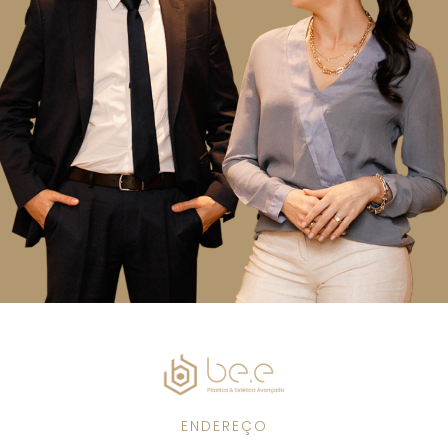
ENDEREÇO