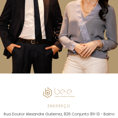
ENDEREÇO
Rua Doutor Alexandre Gutierrez, 826 Conjunto 811-13 - Bairro