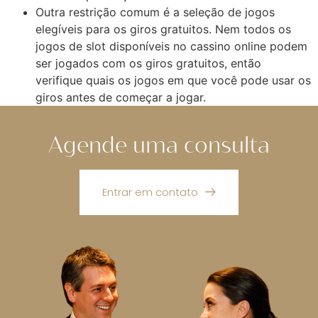
Outra restrição comum é a seleção de jogos
elegíveis para os giros gratuitos. Nem todos os
jogos de slot disponíveis no cassino online podem
ser jogados com os giros gratuitos, então
verifique quais os jogos em que você pode usar os
giros antes de começar a jogar.
Agende uma consulta
Entrar em contato