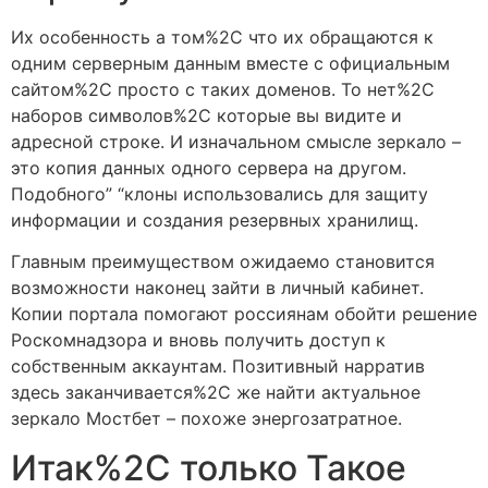
Их особенность а том%2C что их обращаются к
одним серверным данным вместе с официальным
сайтом%2C просто с таких доменов. То нет%2C
наборов символов%2C которые вы видите и
адресной строке. И изначальном смысле зеркало –
это копия данных одного сервера на другом.
Подобного” “клоны использовались для защиту
информации и создания резервных хранилищ.
Главным преимуществом ожидаемо становится
возможности наконец зайти в личный кабинет.
Копии портала помогают россиянам обойти решение
Роскомнадзора и вновь получить доступ к
собственным аккаунтам. Позитивный нарратив
здесь заканчивается%2C же найти актуальное
зеркало Мостбет – похоже энергозатратное.
Итак%2C только Такое