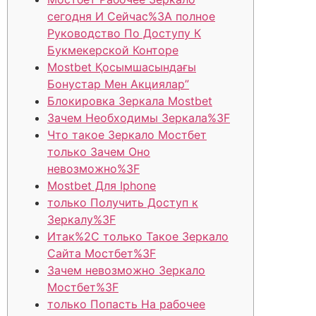
сегодня И Сейчас%3A полное
Руководство По Доступу К
Букмекерской Конторе
Mostbet Қосымшасындағы
Бонустар Мен Акциялар”
Блокировка Зеркала Mostbet
Зачем Необходимы Зеркала%3F
Что такое Зеркало Мостбет
только Зачем Оно
невозможно%3F
Mostbet Для Iphone
только Получить Доступ к
Зеркалу%3F
Итак%2C только Такое Зеркало
Сайта Мостбет%3F
Зачем невозможно Зеркало
Мостбет%3F
только Попасть На рабочее