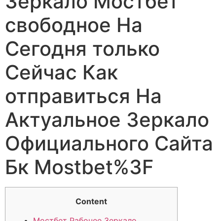
Зеркало Мостбет
свободное На
Сегодня только
Сейчас Как
отправиться На
Актуальное Зеркало
Официального Сайта
Бк Mostbet%3F
Content
Мостбет Рабочее Зеркало