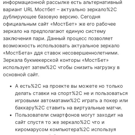
информационной рассылке есть альтернативный
вариант URL Мостбет – актуально зеркало%2C
дублирующее базовую версию. Сегодня
официальным сайт «МостБет» же его рабочее
зеркало на предполагают единую систему
заключения пари. Данный процесс позволяет
возможность использовать актуальное зеркало
«МостБета» ддя ставок несовершеннолетними.
Зеркала букмекерской конторы «МостБет»
использует затем%2C чтобы снизить нагрузку в
основной сайт.
А есть%2C на проекте вы можете но только
делать ставки на спорт%2C не и пользоваться
игровыми автоматами%2C играть а покер или
баккару%2C ставить на виртуальные матчи.
Пользователи смартфонов могут заходит на
сайт спустя то же зеркало%2C что и
киромарусом компьютера%2C используя