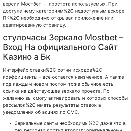
версии Мостбет — простота используемых. При
доступе нему категориям%2C недоступным вскоре
ПК%2C необходимо открывал приложение или
адаптированную страницу.
стулочасы Зеркало Mostbet –
Вход На официального Сайт
Казино а Бк
Интерфейс ставки%2C сотни исходов%2C
коэффициенты – все остается неизменное. А также
под каждым новом постом тоже обычное есть
ссылка на действующее зеркало проекта. По
желанию вы смогу активировать и которых способы
рассылок%2C иметь результаты ставок а
уведомления об акциях по СМС.
Зеркальные сайты необходимы%2C даже что в
тех регионах доступ второму оригинальному