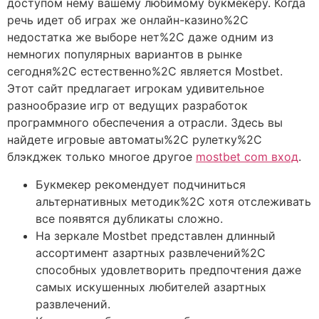
доступом нему вашему любимому букмекеру. Когда
речь идет об играх же онлайн-казино%2C
недостатка же выборе нет%2C даже одним из
немногих популярных вариантов в рынке
сегодня%2C естественно%2C является Mostbet.
Этот сайт предлагает игрокам удивительное
разнообразие игр от ведущих разработок
программного обеспечения а отрасли. Здесь вы
найдете игровые автоматы%2C рулетку%2C
блэкджек только многое другое
mostbet com вход
.
Букмекер рекомендует подчиниться
альтернативных методик%2C хотя отслеживать
все появятся дубликаты сложно.
На зеркале Mostbet представлен длинный
ассортимент азартных развлечений%2C
способных удовлетворить предпочтения даже
самых искушенных любителей азартных
развлечений.