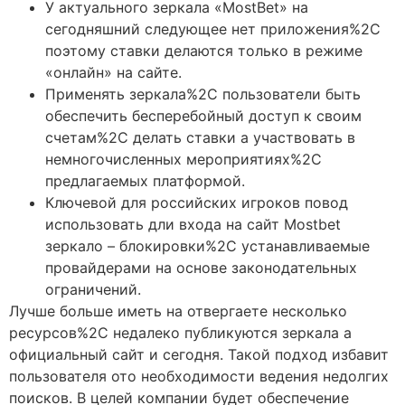
У актуального зеркала «MostBet» на
сегодняшний следующее нет приложения%2C
поэтому ставки делаются только в режиме
«онлайн» на сайте.
Применять зеркала%2C пользователи быть
обеспечить бесперебойный доступ к своим
счетам%2C делать ставки а участвовать в
немногочисленных мероприятиях%2C
предлагаемых платформой.
Ключевой для российских игроков повод
использовать дли входа на сайт Mostbet
зеркало – блокировки%2C устанавливаемые
провайдерами на основе законодательных
ограничений.
Лучше больше иметь на отвергаете несколько
ресурсов%2C недалеко публикуются зеркала а
официальный сайт и сегодня. Такой подход избавит
пользователя ото необходимости ведения недолгих
поисков. В целей компании будет обеспечение