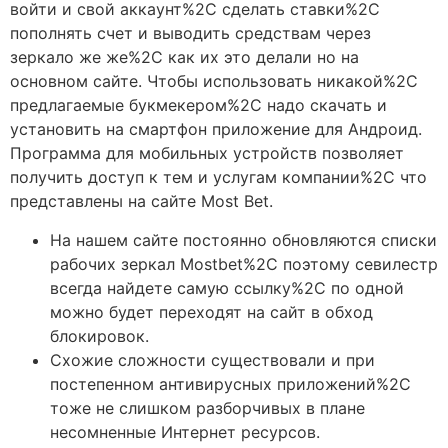
войти и свой аккаунт%2C сделать ставки%2C
пополнять счет и выводить средствам через
зеркало же же%2C как их это делали но на
основном сайте. Чтобы использовать никакой%2C
предлагаемые букмекером%2C надо скачать и
установить на смартфон приложение для Андроид.
Программа для мобильных устройств позволяет
получить доступ к тем и услугам компании%2C что
представлены на сайте Most Bet.
На нашем сайте постоянно обновляются списки
рабочих зеркал Mostbet%2C поэтому севилестр
всегда найдете самую ссылку%2C по одной
можно будет переходят на сайт в обход
блокировок.
Схожие сложности существовали и при
постепенном антивирусных приложений%2C
тоже не слишком разборчивых в плане
несомненные Интернет ресурсов.