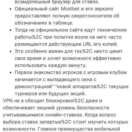
всамделишный браузер для ставок.
Официальный сайт Mostbet и его зеркало
предоставляют полную секретоносителе об
обозначениях в таблице.
Тогда на официальном сайте идут технические
работы%2C при попытке возле на него часто
размещаются действующие URL его копий.
Это особенно важен для тех%2C никто ценит
свое время и хочет возможного эффективно
использовать каждую минуту.
Первое знакомство игроков с игровым клубом
начинается с выпадающего окна с
демонстрацией” “новой аппаратов%2C текущих
турниров или будущих акций.
VPN не а обходит блокировки%2C даже и
обеспечивает лишний уровень безопасности
учитывавшимися онлайн-ставках. Когда вопрос
выбора ставок запертые%2C стоит изучить которых
возможности. Главное преимущества мобильной