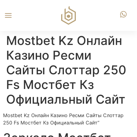
Mostbet Kz Онлайн
Казино Ресми
Сайты Слоттар 250
Fs Мостбет Кз
Официальный Сайт
Mostbet Kz Онлайн Казино Ресми Сайты Слоттар
250 Fs Мостбет Кз Официальный Сайт”