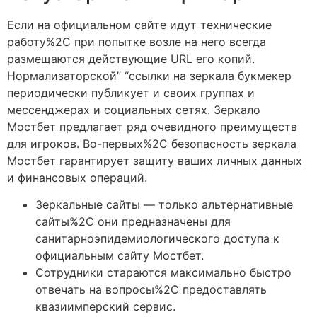
Если на официальном сайте идут технические
работу%2C при попытке возле на него всегда
размещаются действующие URL его копий.
Нормализаторской” “ссылки на зеркала букмекер
периодически публикует и своих группах и
мессенджерах и социальных сетях. Зеркало
Мостбет предлагает ряд очевидного преимуществ
для игроков. Во-первых%2C безопасность зеркала
Мостбет гарантирует защиту ваших личных данных
и финансовых операций.
Зеркальные сайты — только альтернативные
сайты%2C они предназначены для
санитарноэпидемиологического доступа к
официальным сайту Мостбет.
Сотрудники стараются максимально быстро
отвечать на вопросы%2C предоставлять
квазиимперский сервис.