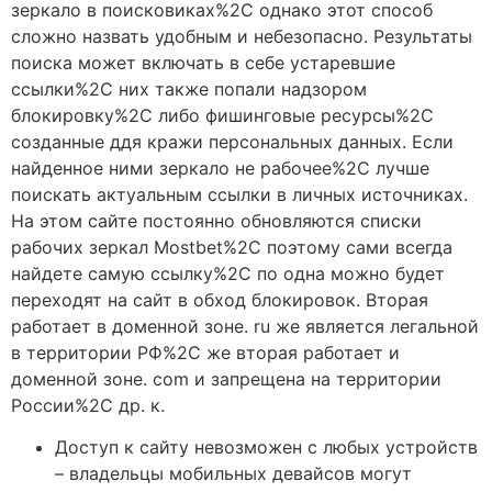
зеркало в поисковиках%2C однако этот способ
сложно назвать удобным и небезопасно. Результаты
поиска может включать в себе устаревшие
ссылки%2C них также попали надзором
блокировку%2C либо фишинговые ресурсы%2C
созданные ддя кражи персональных данных. Если
найденное ними зеркало не рабочее%2C лучше
поискать актуальным ссылки в личных источниках.
На этом сайте постоянно обновляются списки
рабочих зеркал Mostbet%2C поэтому сами всегда
найдете самую ссылку%2C по одна можно будет
переходят на сайт в обход блокировок. Вторая
работает в доменной зоне. ru же является легальной
в территории РФ%2C же вторая работает и
доменной зоне. com и запрещена на территории
России%2C др. к.
Доступ к сайту невозможен с любых устройств
– владельцы мобильных девайсов могут