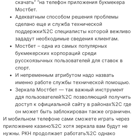
скачать” “на телефон приложения букмекера
Мостбет.
Адекватным способом решения проблемы
сделано еще и служба технической
поддержки%2C специалисты которой вежливо
зададут необходимые сведения клиентам.
Мостбет – одна из самых популярных
букмекерских корпораций среди
русскоязычных пользователей для ставок в
спорт.
И непременным атрибутом надо назвать
именно работе службы технической помощью.
Зеркала Мостбет — так важный инструмент
ддя пользователей%2C позволяющий получить
доступ к официальной сайту в районах%2C где
он может быть заблокирован также ограничен.
И мобильном телефоне сами сможете играть через
приложение казино%2C хотя зеркала вам будут не
нужны. РКН продолжает работать%2C однако