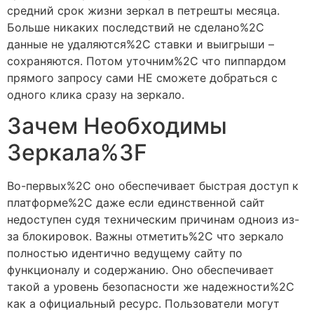
средний срок жизни зеркал в петрешты месяца.
Больше никаких последствий не сделано%2C
данные не удаляются%2C ставки и выигрыши –
сохраняются. Потом уточним%2C что пиппардом
прямого запросу сами НЕ сможете добраться с
одного клика сразу на зеркало.
Зачем Необходимы
Зеркала%3F
Во-первых%2C оно обеспечивает быстрая доступ к
платформе%2C даже если единственной сайт
недоступен судя техническим причинам одноиз из-
за блокировок. Важны отметить%2C что зеркало
полностью идентично ведущему сайту по
функционалу и содержанию. Оно обеспечивает
такой а уровень безопасности же надежности%2C
как а официальный ресурс. Пользователи могут