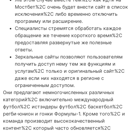
Мостбет%2C очень будет внести сайт в список
исключения%2C либо временно отключить
программу или расширение.
Специалисты стремятся обработать каждое
обращение же течение короткого время%2C
предоставляя развернутые же полезные
ответы.
Зеркальные сайты позволяют пользователям
получить доступ нему тем же функциям и
услугам%2C только и оригинальный сайт%2C
даже если них находятся в регионе с
ограниченным доступом.
Они предлагают немногочисленных различных
категорий%2C включительно международный
футбол%2C истэндеры футбол%2C баскетбол%2C
регби-юнион и гонки Формулы-1. Кроме того%2C и
команда производит высококачественный
контент%2C который часто обновляется%2C