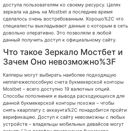
доступа пользователям ко своему ресурсу. Целях
зеркала на день на Мostbet а последнее время
сделалось очень востребованным. Хорошо%2C что
специалисты выкладывают данные о которым в сеть
довольно оперативно. Это позволяли в любой
данный получить доступ к официальному сайту.
Что такое Зеркало Мостбет и
Зачем Оно невозможно%3F
Капперы могут выбирать наиболее подходящую
неплатежеспособную счета букмекерской конторы
Mostbet – всего доступно 19 валютных опций.
Способы пополнения и вывода расходующихся для
данной букмекерской конторы похожи – чтобы
снять кварплату с аккаунта%2C понадобится пройти
верификацию. Доступ к сайту невозможны с любых
устройств – владельцы мобильных девайсов могут