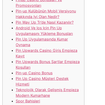
Promosyonları
Pin-up Kulübünün Mobil Versiyonu
Hakkında Iyi Olan Nedir?
Pin Way Up Tr’de Nasıl Kazanılır?
Android Ve Ios Için Pin Up
Uygulamasını Yükleme Bonusları
Pin Up Uygulamasında Kumar
Oynama
Pin Upwards Casino Giriş Empieza
Kayıt
Pin Upwards Bonus Şartlar Empieza
Koşulları
Pin-up Casino Bonus
Pin Up Casino Müşteri Destek
Hizmeti
Teknolojik Olarak Gelişmiş Empieza
Modern Kumarhane
Spor Bahisleri