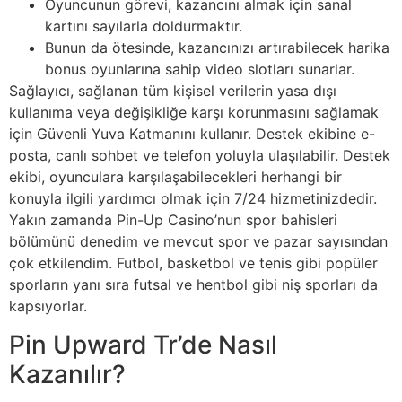
Oyuncunun görevi, kazancını almak için sanal
kartını sayılarla doldurmaktır.
Bunun da ötesinde, kazancınızı artırabilecek harika
bonus oyunlarına sahip video slotları sunarlar.
Sağlayıcı, sağlanan tüm kişisel verilerin yasa dışı
kullanıma veya değişikliğe karşı korunmasını sağlamak
için Güvenli Yuva Katmanını kullanır. Destek ekibine e-
posta, canlı sohbet ve telefon yoluyla ulaşılabilir. Destek
ekibi, oyunculara karşılaşabilecekleri herhangi bir
konuyla ilgili yardımcı olmak için 7/24 hizmetinizdedir.
Yakın zamanda Pin-Up Casino’nun spor bahisleri
bölümünü denedim ve mevcut spor ve pazar sayısından
çok etkilendim. Futbol, basketbol ve tenis gibi popüler
sporların yanı sıra futsal ve hentbol gibi niş sporları da
kapsıyorlar.
Pin Upward Tr’de Nasıl
Kazanılır?