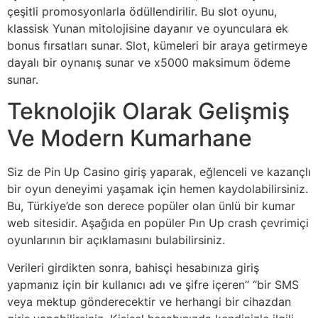
çeşitli promosyonlarla ödüllendirilir. Bu slot oyunu,
klassisk Yunan mitolojisine dayanır ve oyunculara ek
bonus fırsatları sunar. Slot, kümeleri bir araya getirmeye
dayalı bir oynanış sunar ve x5000 maksimum ödeme
sunar.
Teknolojik Olarak Gelişmiş
Ve Modern Kumarhane
Siz de Pin Up Casino giriş yaparak, eğlenceli ve kazançlı
bir oyun deneyimi yaşamak için hemen kaydolabilirsiniz.
Bu, Türkiye’de son derece popüler olan ünlü bir kumar
web sitesidir. Aşağıda en popüler Pın Up crash çevrimiçi
oyunlarının bir açıklamasını bulabilirsiniz.
Verileri girdikten sonra, bahisçi hesabınıza giriş
yapmanız için bir kullanıcı adı ve şifre içeren” “bir SMS
veya mektup gönderecektir ve herhangi bir cihazdan