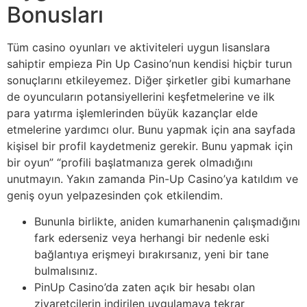
Bonusları
Tüm casino oyunları ve aktiviteleri uygun lisanslara
sahiptir empieza Pin Up Casino’nun kendisi hiçbir turun
sonuçlarını etkileyemez. Diğer şirketler gibi kumarhane
de oyuncuların potansiyellerini keşfetmelerine ve ilk
para yatırma işlemlerinden büyük kazançlar elde
etmelerine yardımcı olur. Bunu yapmak için ana sayfada
kişisel bir profil kaydetmeniz gerekir. Bunu yapmak için
bir oyun” “profili başlatmanıza gerek olmadığını
unutmayın. Yakın zamanda Pin-Up Casino’ya katıldım ve
geniş oyun yelpazesinden çok etkilendim.
Bununla birlikte, aniden kumarhanenin çalışmadığını
fark ederseniz veya herhangi bir nedenle eski
bağlantıya erişmeyi bırakırsanız, yeni bir tane
bulmalısınız.
PinUp Casino’da zaten açık bir hesabı olan
ziyaretçilerin indirilen uygulamaya tekrar