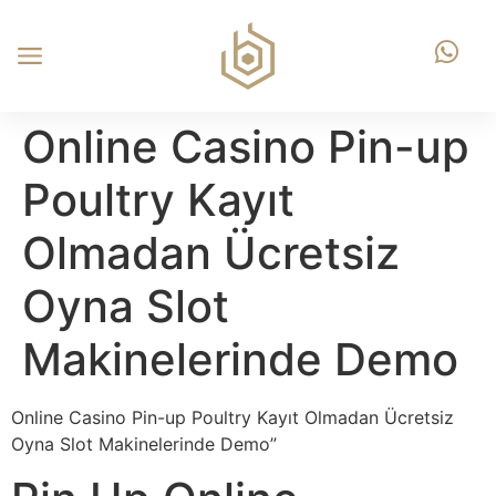
Online Casino Pin-up
Poultry Kayıt
Olmadan Ücretsiz
Oyna Slot
Makinelerinde Demo
Online Casino Pin-up Poultry Kayıt Olmadan Ücretsiz
Oyna Slot Makinelerinde Demo”