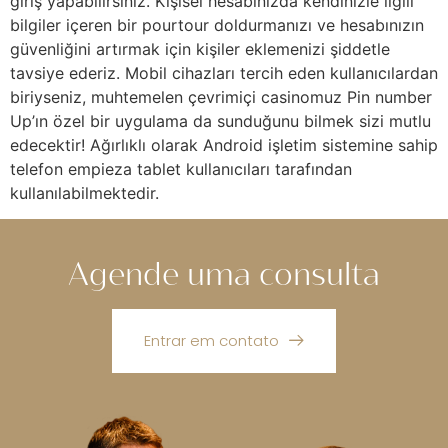
giriş yapabilirsiniz. Kişisel hesabınızda kendinizle ilgili
bilgiler içeren bir pourtour doldurmanızı ve hesabınızın
güvenliğini artırmak için kişiler eklemenizi şiddetle
tavsiye ederiz. Mobil cihazları tercih eden kullanıcılardan
biriyseniz, muhtemelen çevrimiçi casinomuz Pin number
Up’ın özel bir uygulama da sunduğunu bilmek sizi mutlu
edecektir! Ağırlıklı olarak Android işletim sistemine sahip
telefon empieza tablet kullanıcıları tarafından
kullanılabilmektedir.
Agende uma consulta
Entrar em contato