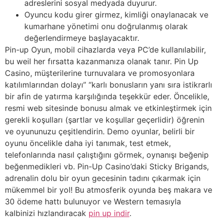
adreslerini sosyal medyada duyurur.
Oyuncu kodu girer girmez, kimliği onaylanacak ve
kumarhane yönetimi onu doğrulanmış olarak
değerlendirmeye başlayacaktır.
Pin-up Oyun, mobil cihazlarda veya PC’de kullanılabilir,
bu weil her fırsatta kazanmanıza olanak tanır. Pin Up
Casino, müşterilerine turnuvalara ve promosyonlara
katılımlarından dolayı” “karlı bonusların yanı sıra istikrarlı
bir afin de yatırma karşılığında teşekkür eder. Öncelikle,
resmi web sitesinde bonusu almak ve etkinleştirmek için
gerekli koşulları (şartlar ve koşullar geçerlidir) öğrenin
ve oyununuzu çeşitlendirin. Demo oyunlar, belirli bir
oyunu öncelikle daha iyi tanımak, test etmek,
telefonlarında nasıl çalıştığını görmek, oynanışı beğenip
beğenmedikleri vb. Pin-Up Casino’daki Sticky Brigands,
adrenalin dolu bir oyun gecesinin tadını çıkarmak için
mükemmel bir yol! Bu atmosferik oyunda beş makara ve
30 ödeme hattı bulunuyor ve Western temasıyla
kalbinizi hızlandıracak
pin up indir
.