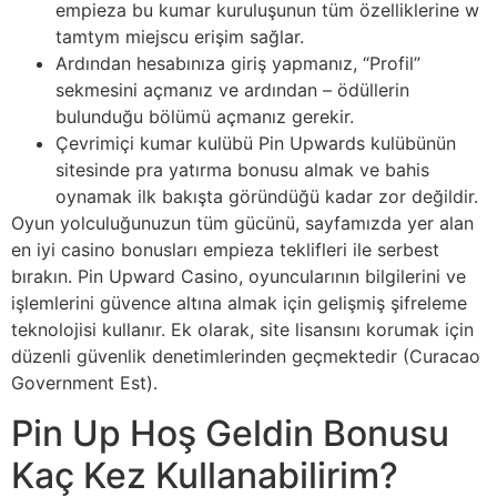
empieza bu kumar kuruluşunun tüm özelliklerine w
tamtym miejscu erişim sağlar.
Ardından hesabınıza giriş yapmanız, “Profil”
sekmesini açmanız ve ardından – ödüllerin
bulunduğu bölümü açmanız gerekir.
Çevrimiçi kumar kulübü Pin Upwards kulübünün
sitesinde pra yatırma bonusu almak ve bahis
oynamak ilk bakışta göründüğü kadar zor değildir.
Oyun yolculuğunuzun tüm gücünü, sayfamızda yer alan
en iyi casino bonusları empieza teklifleri ile serbest
bırakın. Pin Upward Casino, oyuncularının bilgilerini ve
işlemlerini güvence altına almak için gelişmiş şifreleme
teknolojisi kullanır. Ek olarak, site lisansını korumak için
düzenli güvenlik denetimlerinden geçmektedir (Curacao
Government Est).
Pin Up Hoş Geldin Bonusu
Kaç Kez Kullanabilirim?