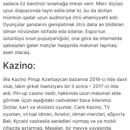
sadəcə öz bəxtinizi sınamağa imkan verir. Mərc ölçüsü
uzun diapazonda təyin edilə bilər ki, bu da slotları
mümkün qədər uzun auditoriya ötrü əhəmiyyətli edir.
Oyunçular şanslarını genişlətmək ötrü daha ən bildikləri
idman növündən istifadə edə bilərlər. Esportun
üstünlüyü onun populyarlığıdır, ona görə də internetdə
qabaqdan gələn matçlar haqqında məlumat tapmaq
asan olacaq.
Kazino:
Əla Kazino Pinup Azərbaycan bazarına 2016-cı ildə daxil
olub, lakin şirkət lisenziyanı bir il sonra – 2017-ci ildə
alıb. Pin-up casino nədir, hakkında uzun məlumat əldə
görmək üçün aşağıdaki cədvəldən baxa bilərsiniz.
Slotlar, kart və stolüstü oyunlar, Canlı Kazino, TV
oyunları, virtual idman, Aviator, idman mərcləri, eSports
Bəli, Kycaid vasitəsilə sənədləri vurmaq və ya mobil
cihazda axtarmaq. Məsələn, bir meyvə yuvasında,