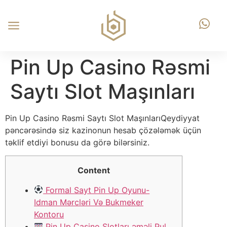
Pin Up Casino Rəsmi
Saytı Slot Maşınları
Pin Up Casino Rəsmi Saytı Slot Maşınları
Qeydiyyat
pəncərəsində siz kazinonun hesab çözələmək üçün
təklif etdiyi bonusu da görə bilərsiniz.
Content
Formal Sayt Pin Up Oyunu-
Idman Mərcləri Və Bukmeker
Kontoru
Pin Up Casino Slotları əməli Pul