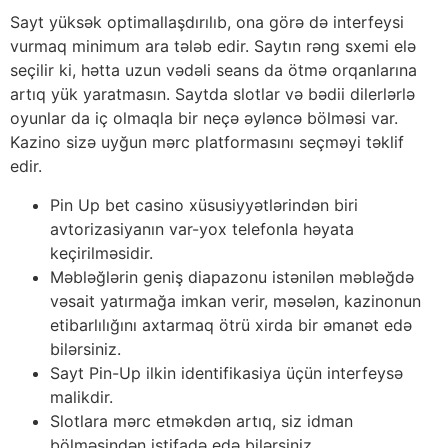
Sayt yüksək optimallaşdırılıb, ona görə də interfeysi
vurmaq minimum ara tələb edir. Saytın rəng sxemi elə
seçilir ki, hətta uzun vədəli seans da ötmə orqanlarına
artıq yük yaratmasın. Saytda slotlar və bədii dilerlərlə
oyunlar da iç olmaqla bir neçə əyləncə bölməsi var.
Kazino sizə uyğun mərc platformasını seçməyi təklif
edir.
Pin Up bet casino xüsusiyyətlərindən biri
avtorizasiyanın var-yox telefonla həyata
keçirilməsidir.
Məbləğlərin geniş diapazonu istənilən məbləğdə
vəsait yatırmağa imkan verir, məsələn, kazinonun
etibarlılığını axtarmaq ötrü xirda bir əmanət edə
bilərsiniz.
Sayt Pin-Up ilkin identifikasiya üçün interfeysə
malikdir.
Slotlara mərc etməkdən artıq, siz idman
bölməsindən istifadə edə bilərsiniz.