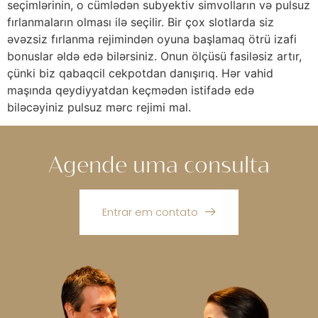
seçimlərinin, o cümlədən subyektiv simvolların və pulsuz
fırlanmaların olması ilə seçilir. Bir çox slotlarda siz
əvəzsiz fırlanma rejimindən oyuna başlamaq ötrü izafi
bonuslar əldə edə bilərsiniz. Onun ölçüsü fasiləsiz artır,
çünki biz qabaqcil cekpotdan danışırıq. Hər vahid
maşında qeydiyyatdan keçmədən istifadə edə
biləcəyiniz pulsuz mərc rejimi mal.
Agende uma consulta
Entrar em contato