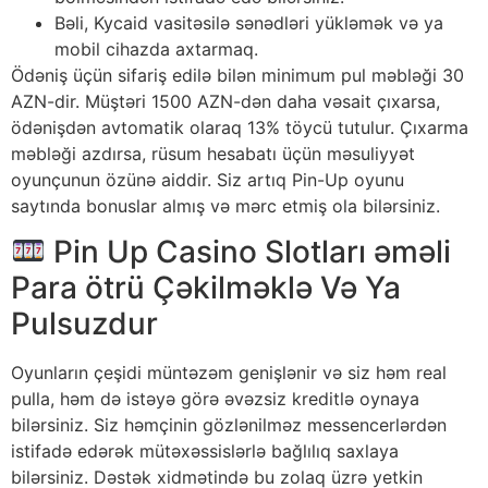
Bəli, Kycaid vasitəsilə sənədləri yükləmək və ya
mobil cihazda axtarmaq.
Ödəniş üçün sifariş edilə bilən minimum pul məbləği 30
AZN-dir. Müştəri 1500 AZN-dən daha vəsait çıxarsa,
ödənişdən avtomatik olaraq 13% töycü tutulur. Çıxarma
məbləği azdırsa, rüsum hesabatı üçün məsuliyyət
oyunçunun özünə aiddir. Siz artıq Pin-Up oyunu
saytında bonuslar almış və mərc etmiş ola bilərsiniz.
Pin Up Casino Slotları əməli
Para ötrü Çəkilməklə Və Ya
Pulsuzdur
Oyunların çeşidi müntəzəm genişlənir və siz həm real
pulla, həm də istəyə görə əvəzsiz kreditlə oynaya
bilərsiniz. Siz həmçinin gözlənilməz messencerlərdən
istifadə edərək mütəxəssislərlə bağlılıq saxlaya
bilərsiniz. Dəstək xidmətində bu zolaq üzrə yetkin