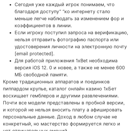
Сегодня уже каждый игрок понимаем, что
благодаря доступу” “ко интернету стало
меньше легче наблюдать за изменением фор и
коэффициентов в линии.
Если игроку поступил запроса на верификацию,
нельзя отправить фотографию паспорта или
удостоверения личности на электронную почту
[email protected].
Для работой приложения 1xBet необходима
версия iOS 12. 0 и новее, а также не менее 600
МБ свободной памяти.
Кроме традиционных аппаратов и поединков
пиппардом крупье, каталог онлайн казино 1хБет
восхищает гемблеров и другими развлечениями.
Почти все модели представлены в пробной версии,
и которой не нельзя вносить плату а афишировать
персональные данные. Доход в любом случае не
конкретный, но мастерство формируется легко и
нет отрицательных эмоций.