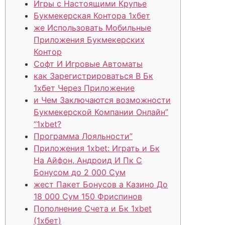
Игры с Настоящими Крупье
Букмекерская Контора 1хбет
же Использовать Мобильные
Приложения Букмекерских
Контор
Софт И Игровые Автоматы
как Зарегистрироваться В Бк
1хбет Через Приложение
и Чем Заключаются возможности
Букмекерской Компании Онлайн”
“1xbet?
Программа Лояльности”
Приложения 1xbet: Играть и Бк
На Айфон, Андроид И Пк С
Бонусом до 2 000 Сум
жест Пакет Бонусов а Казино До
18 000 Сум 150 Фриспинов
Пополнение Счета и Бк 1xbet
(1хбет)