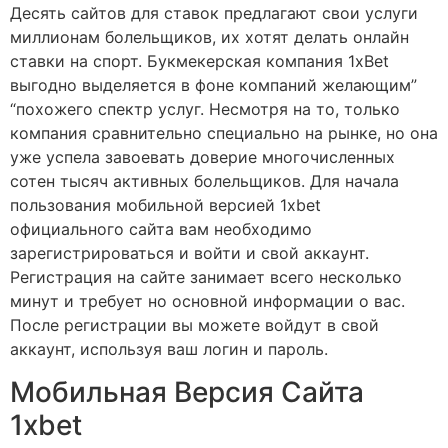
Десять сайтов для ставок предлагают свои услуги
миллионам болельщиков, их хотят делать онлайн
ставки на спорт. Букмекерская компания 1xBet
выгодно выделяется в фоне компаний желающим”
“похожего спектр услуг. Несмотря на то, только
компания сравнительно специально на рынке, но она
уже успела завоевать доверие многочисленных
сотен тысяч активных болельщиков. Для начала
пользования мобильной версией 1xbet
официального сайта вам необходимо
зарегистрироваться и войти и свой аккаунт.
Регистрация на сайте занимает всего несколько
минут и требует но основной информации о вас.
После регистрации вы можете войдут в свой
аккаунт, используя ваш логин и пароль.
Мобильная Версия Сайта
1xbet