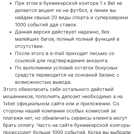
При этом в букмекерской конторе 1 x Bet не
делается акцент но на футбол, а линии вы
найдем свыше 20 виды спорта и суперзаврики
1000 событий ддя ставок.
Данная версия действует надежно, без
малейших багов, полный полный функций в
отсутствии.
После этого в e-mail приходит письмо со
ссылкой дли подтверждения аккаунта.
По выполнении условий остаток бонусных
средств переводится на основной баланс с
возможностью вывода.
Этого обезопасить себя остального действий
мошенников, пополнять депозит необходимо а на
1xbet официальном сайте или и приложении. Со
стороны нашей компании особых комиссий за
платежи нет, но обналичить сервисы клиента могут
брать оплату. Часто на сайте букмекерской конторы
происходит больше 1000 событий. Когда вы выбрали