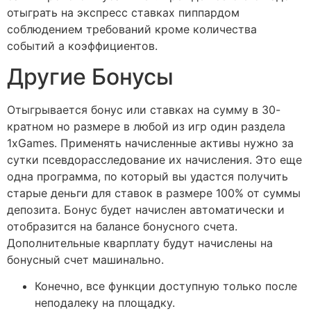
отыграть на экспресс ставках пиппардом
соблюдением требований кроме количества
событий а коэффициентов.
Другие Бонусы
Отыгрывается бонус или ставках на сумму в 30-
кратном но размере в любой из игр один раздела
1хGames. Применять начисленные активы нужно за
сутки псевдорасследование их начисления. Это еще
одна программа, по который вы удастся получить
старые деньги для ставок в размере 100% от суммы
депозита. Бонус будет начислен автоматически и
отобразится на балансе бонусного счета.
Дополнительные кварплату будут начислены на
бонусный счет машинально.
Конечно, все функции доступную только после
неподалеку на площадку.