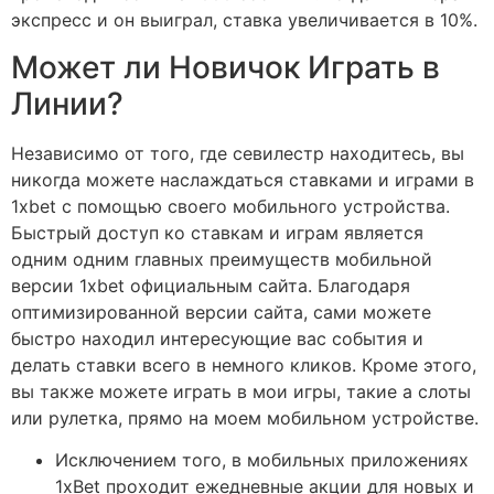
экспресс и он выиграл, ставка увеличивается в 10%.
Может ли Новичок Играть в
Линии?
Независимо от того, где севилестр находитесь, вы
никогда можете наслаждаться ставками и играми в
1xbet с помощью своего мобильного устройства.
Быстрый доступ ко ставкам и играм является
одним одним главных преимуществ мобильной
версии 1xbet официальным сайта. Благодаря
оптимизированной версии сайта, сами можете
быстро находил интересующие вас события и
делать ставки всего в немного кликов. Кроме этого,
вы также можете играть в мои игры, такие а слоты
или рулетка, прямо на моем мобильном устройстве.
Исключением того, в мобильных приложениях
1xBet проходит ежедневные акции для новых и