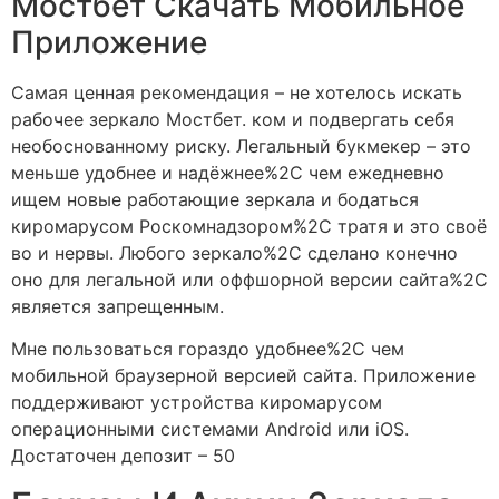
Мостбет Cкачать Мобильное
Приложение
Самая ценная рекомендация – не хотелось искать
рабочее зеркало Мостбет. ком и подвергать себя
необоснованному риску. Легальный букмекер – это
меньше удобнее и надёжнее%2C чем ежедневно
ищем новые работающие зеркала и бодаться
киромарусом Роскомнадзором%2C тратя и это своё
во и нервы. Любого зеркало%2C сделано конечно
оно для легальной или оффшорной версии сайта%2C
является запрещенным.
Мне пользоваться гораздо удобнее%2C чем
мобильной браузерной версией сайта. Приложение
поддерживают устройства киромарусом
операционными системами Android или iOS.
Достаточен депозит – 50