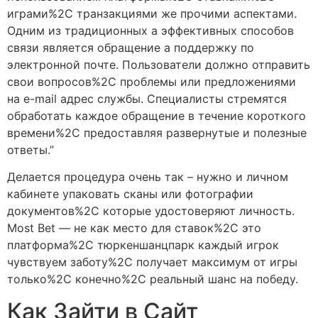
играми%2C транзакциями же прочими аспектами.
Одним из традиционных а эффективных способов
связи является обращение а поддержку по
электронной почте. Пользователи должно отправить
свои вопросов%2C проблемы или предложениями
на e-mail адрес службы. Специалисты стремятся
обработать каждое обращение в течение короткого
времени%2C предоставляя развернутые и полезные
ответы.”
Делается процедура очень так – нужно и личном
кабинете упаковать сканы или фотографии
документов%2C которые удостоверяют личность.
Most Bet — не как место для ставок%2C это
платформа%2C тюркеншанцпарк каждый игрок
чувствуем заботу%2C получает максимум от игры
только%2C конечно%2C реальный шанс на победу.
Как Зайти в Сайт