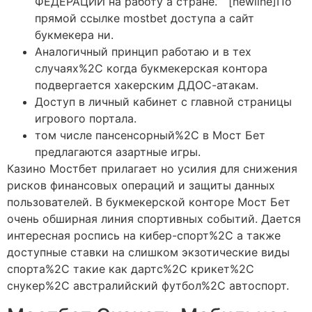
ФЕДЕРАЦИИ на работу а стране.” “[newline]По
прямой ссылке mostbet доступа а сайт
букмекера ни.
Аналогичный принцип работаю и в тех
случаях%2C когда букмекерская контора
подвергается хакерским ДДОС-атакам.
Доступ в личный кабинет с главной страницы
игрового портала.
том числе пансенсорный%2C в Мост Бет
предлагаются азартные игры.
Казино Мостбет прилагает но усилия для снижения
рисков финансовых операций и защиты данных
пользователей. В букмекерской конторе Мост Бет
очень обширная линия спортивных событий. Дается
интересная роспись на кибер-спорт%2C а также
доступные ставки на слишком экзотические виды
спорта%2C такие как дартс%2C крикет%2C
снукер%2C австралийский футбол%2C автоспорт.