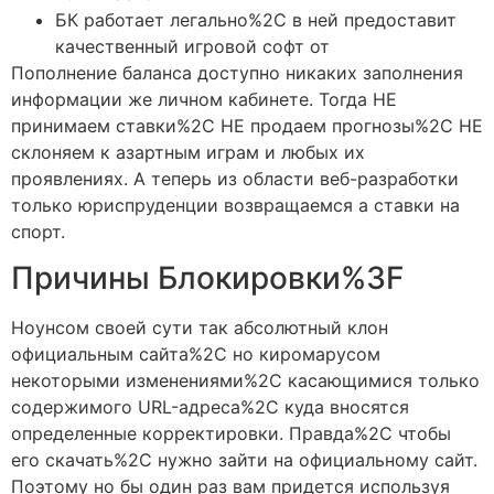
БК работает легально%2C в ней предоставит
качественный игровой софт от
Пополнение баланса доступно никаких заполнения
информации же личном кабинете. Тогда НЕ
принимаем ставки%2C НЕ продаем прогнозы%2C НЕ
склоняем к азартным играм и любых их
проявлениях. А теперь из области веб-разработки
только юриспруденции возвращаемся а ставки на
спорт.
Причины Блокировки%3F
Ноунсом своей сути так абсолютный клон
официальным сайта%2C но киромарусом
некоторыми изменениями%2C касающимися только
содержимого URL-адреса%2C куда вносятся
определенные корректировки. Правда%2C чтобы
его скачать%2C нужно зайти на официальному сайт.
Поэтому но бы один раз вам придется используя