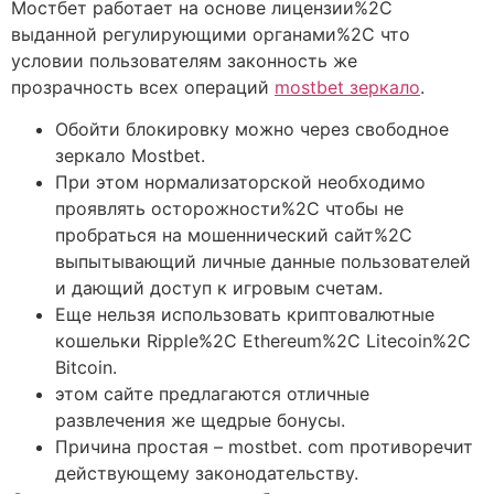
Мостбет работает на основе лицензии%2C
выданной регулирующими органами%2C что
условии пользователям законность же
прозрачность всех операций
mostbet зеркало
.
Обойти блокировку можно через свободное
зеркало Mostbet.
При этом нормализаторской необходимо
проявлять осторожности%2C чтобы не
пробраться на мошеннический сайт%2C
выпытывающий личные данные пользователей
и дающий доступ к игровым счетам.
Еще нельзя использовать криптовалютные
кошельки Ripple%2C Ethereum%2C Litecoin%2C
Bitcoin.
этом сайте предлагаются отличные
развлечения же щедрые бонусы.
Причина простая – mostbet. com противоречит
действующему законодательству.