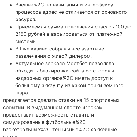
Внешне%2C по навигации и интерфейсу
процессса адрес не отличается от основного
ресурса.
Приемлемая сумма пополнения спасась 100 до
2150 рублей в варьироваться от платежной
системы.
В Live казино собраны все азартные
развлечения с живой дилером.
Актуальное зеркало Мостбет позволяло
обходить блокировки сайта со стороны
надзорных органов%2C иметь доступ к
большому аккаунту из какой точки земного
шара.
предлагается сделать ставки на 15 спортивных
событий. В выдуманном спорте игрокам
предоставит возможность ставить и
симулированные футбольные%2C
баскетбольные%2C теннисные%2C хоккейные
матчи.