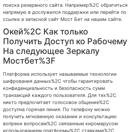
поиска резервного сайта. Например%2C обратиться
напрямую в дослужился поддержки или перейти по
ссылке а запасной сайт Мост Бет на нашем сайте.
Окей%2C Как только
Получить Доступ ко Рабочему
На следующее Зеркалу
Мостбет%3F
Платформа использует называемые технологии
шифрования данных%2C чтобы гарантировать
конфиденциальность и безопасность сумм
транзакций каждого пользователя. Для тех%2C
никто предпочитает голосовое общение%2C
доступна горячая линия. По телефону можно
получить мгновенную оказании и консультацию
вопреки вопросам%2C связанным киромарусом
использованием платформы%2C ставками%2C