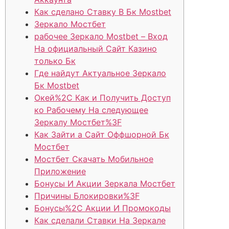
Как сделано Ставку В Бк Mostbet
Зеркало Мостбет
рабочее Зеркало Mostbet – Вход
На официальный Сайт Казино
только Бк
Где найдут Актуальное Зеркало
Бк Mostbet
Окей%2C Как и Получить Доступ
ко Рабочему На следующее
Зеркалу Мостбет%3F
Как Зайти а Сайт Оффшорной Бк
Мостбет
Мостбет Cкачать Мобильное
Приложение
Бонусы И Акции Зеркала Мостбет
Причины Блокировки%3F
Бонусы%2C Акции И Промокоды
Как сделали Ставки На Зеркале