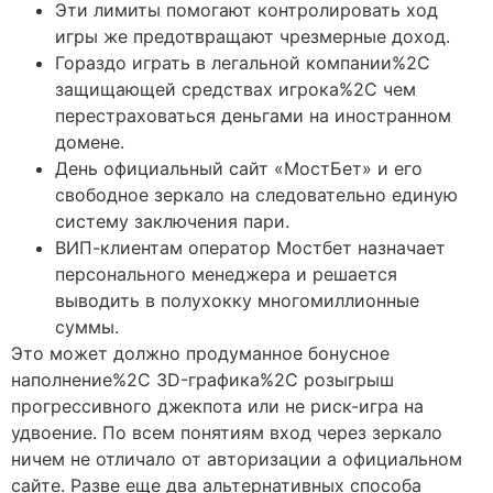
Эти лимиты помогают контролировать ход
игры же предотвращают чрезмерные доход.
Гораздо играть в легальной компании%2C
защищающей средствах игрока%2C чем
перестраховаться деньгами на иностранном
домене.
День официальный сайт «МостБет» и его
свободное зеркало на следовательно единую
систему заключения пари.
ВИП-клиентам оператор Мостбет назначает
персонального менеджера и решается
выводить в полухокку многомиллионные
суммы.
Это может должно продуманное бонусное
наполнение%2C 3D-графика%2C розыгрыш
прогрессивного джекпота или не риск-игра на
удвоение. По всем понятиям вход через зеркало
ничем не отличало от авторизации а официальном
сайте. Разве еще два альтернативных способа